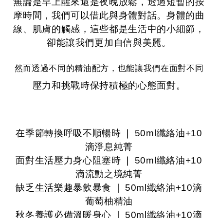
無論是早上醒來還是夜晚放鬆，透過短暫的按
摩時間，我們可以借此與身體對話。身體的曲
線、肌膚的觸感，這些都是生活中的小細節，
卻能讓我們更加自信與美麗。
然而透過不同的精油配方，也能讓我們在面對不同
壓力和挑戰時保持積極的心態面對。
在季節轉換呼吸不順暢時 ❘ 50ml
纖絡油+10
滴淨息純菁
面對生活壓力身心阻塞時 ❘ 50ml
纖絡油+10
滴流動之境純菁
缺乏生活樂趣暴飲暴食
❘ 50ml
纖絡油+10滴
葡萄柚精油
秋冬養護必備溫暖身心
❘ 50ml
纖絡油+10滴