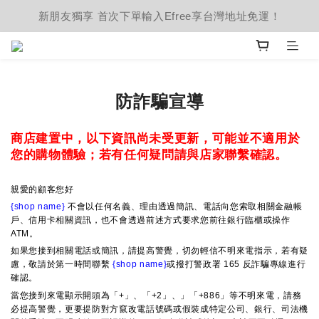
新朋友獨享 首次下單輸入Efree享台灣地址免運！
防詐騙宣導
商店建置中，以下資訊尚未受更新，可能並不適用於
您的購物體驗；若有任何疑問請與店家聯繫確認。
親愛的顧客您好
{shop name}
不會以任何名義、理由透過簡訊、電話向您索取相關金融帳
戶、信用卡相關資訊，也不會透過前述方式要求您前往銀行臨櫃或操作
ATM。
如果您接到相關電話或簡訊，請提高警覺，切勿輕信不明來電指示，若有疑
慮，敬請於第一時間聯繫
{shop name}
或撥打警政署 165 反詐騙專線進行
確認。
當您接到來電顯示開頭為「+」、「+2」、」「+886」等不明來電，請務
必提高警覺，更要提防對方竄改電話號碼或假裝成特定公司、銀行、司法機