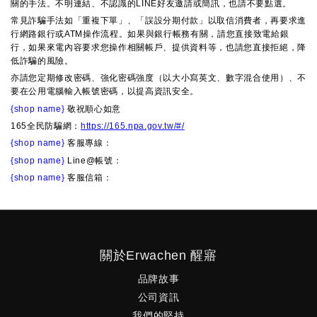
關的手法。不明連結、不認識的LINE好友邀請或簡訊，也請不要點選。
常見詐騙手法如「重複下單」、「誤設分期付款」以取信消費者，再要求進
行網路銀行或ATM操作流程。如果與銀行帳務有關，請您直接致電給銀
行，如果來電內容要求您操作相關帳戶、提供資料等，也請您直接拒絕，降
低詐騙的風險。
亦請您定期修改密碼、強化密碼強度（以大小寫英文、數字混合使用）、不
要在公用電腦輸入帳號密碼，以提高資訊安全。
{shop name}
敬祝順心如意
165全民防騙網：
https://165.npa.gov.tw/#/
{shop name}
客服專線：
{shop name}
Line@帳號：
{shop name}
客服信箱：
關於Erwachen 醒寤
品牌故事
公司資訊
我們的堅持