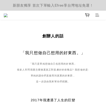
新朋友獨享 首次下單輸入Efree享台灣地址免運！
創辦人的話
「我只想做自己想用的好東西。」
「我只是單純想做自己也想用的好東西」
很多人常問我要怎麼挑選真正對肌膚好的保養品? 我想做的是:
單純的讓你們直接用到真實的好東西，
這一步請由我來幫你們把關。
2017年我遭遇了人生的巨變