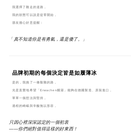
我選擇了難走的道路，
我的狀態可以說是從零開始，
朋友擔心好意提醒：
「
真不知道你是有勇氣，還是傻了。
」
品牌初期的每個決定皆是如履薄冰
是的，我挑了一條艱難的路，
光是直覺地希望「Erwachen醒寤」能夠在德國製造、原裝進口，
單單一個想法與堅持，
過程的崎嶇與辛酸無以形容，
只因心裡深深認定的一個初衷
——你們絕對值得這樣的好東西！