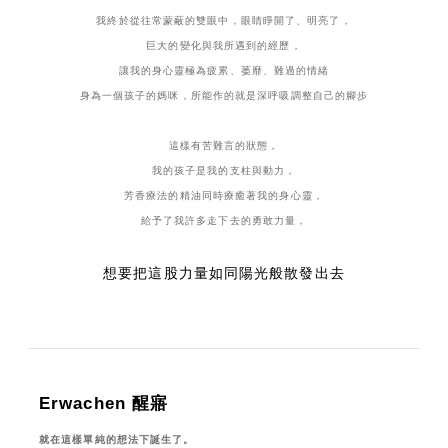
我終於從往常蒙蔽的雙眼中，眼睛睜開了、明亮了，
巨大的變化與我所遇到的經歷，
讓我的身心靈極為疲累、萎靡、難過的情緒
身為一個孩子的媽咪，所能作的就是深呼吸調整自己的腳步
這樣有苦難言的狀態，
我的孩子是我的支柱與動力，
芳香療法的精油同時療癒著我的身心靈，
給予了我許多走下去的勇敢力量，
想要把這股力量如同陽光般散發出去
Erwachen 醒寤
就在這樣單純的想法下誕生了。