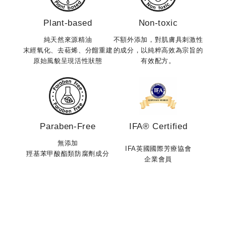
不是
特別是久坐辦公桌，一天下來常覺得雙腿緊繃、身體有沉
持油
Plant-based
Non-toxic
重感的人。夜晚沐浴後，特別適合使用「馬鞭草沁涼純
擇，擺
菁」搭配植物油進行身體按摩保養。透過白馬鞭草層次豐
純天然來源精油
不額外添加，對肌膚具刺激性
微生
富的清爽草本氣息，微風般的涼感能迅速舒緩體表的悶
末經氧化、去萜烯、分餾重建
的成分，以純粹高效為宗旨的
適，養
原始風貌呈現活性狀態
有效配方。
熱，卸下一整天的疲憊與緊繃感。 順應節氣，是最自然
撫肌
的保養之道節氣不只是天氣變化的節奏，更是一種提醒我
糙感，
們「回到身體」的生活哲學。當我們學會配合自然節奏，
自甜
調整生活方式與保養習慣，便能在每個季節中活得更輕
分、
盈、自在。 在小暑這個轉捩點，讓 ERWACHEN 醒寤的
問題
德系芳香精油成為你的生活儀式。每一次沁涼芳香的呼
Paraben-Free
IFA® Certified
本身
吸，都是對自己最純粹的溫柔照顧。
的不
無添加
IFA英國國際芳療協會
是一
羥基苯甲酸酯類防腐劑成分
企業會員
也會變得更加
的狀
保養
開錯
持清