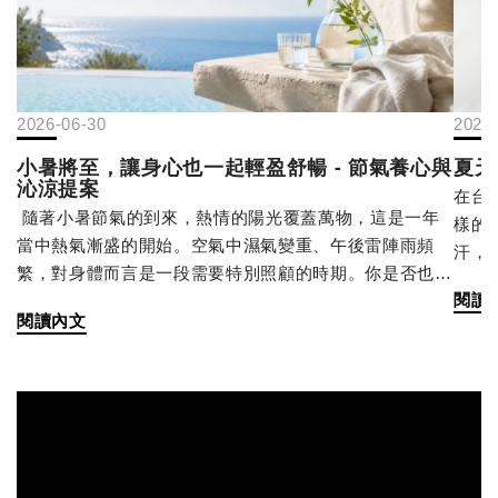
2026-06-30
2026
小暑將至，讓身心也一起輕盈舒暢 - 節氣養心與
夏天
沁涼提案
在台
隨著小暑節氣的到來，熱情的陽光覆蓋萬物，這是一年
樣的
當中熱氣漸盛的開始。空氣中濕氣變重、午後雷陣雨頻
汗，
繁，對身體而言是一段需要特別照顧的時期。你是否也有
熱」
閱讀
過這樣的經驗 - 天氣悶熱到讓人提不起勁，食慾也隨著溫
發出
閱讀內文
度直線下降？其實這些反應，正是身體在提醒你：該注重
會進
「養心」與「生活調養」了。 ☀️ 養心，為身體打好基礎
而出
古人認為，在炎熱的季節裡更要善待身體，順應節氣保
腺活
養。調養心神： 夏季易煩躁，應盡量避免過度勞累和情
出汗
緒激動，保持心情愉悅平靜。飲食調養： 俗話說小暑有
適合
三寶：「黃鱔、蓮藕、綠豆芽」。飲食宜清淡、易消化，
分流
多吃富含水分的蔬果；也可適量飲用加鹽檸檬汁或酸梅汁