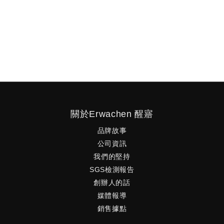
不是
助它
喚醒你的所有，勇敢的做出對的決定。 Awakening to
fearless, determined and right.
一個
境打
自付運費
關於Erwachen 醒寤
品牌故事
公司資訊
我們的堅持
SGS檢測報告
創辦人的話
媒體報導
銷售據點