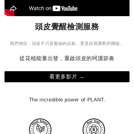
油脂
來生津解渴。規律作息： 順應自然早睡早起，避免熬
肌膚
夜，有助於日常的活力保養與收斂。 🌧️ 告別沉重，找回
一天洗三次以上 
活力節奏古人有句話：「小暑曬棉被，大暑曬衣裳。」在
頭皮覺醒檢測服務
讓肌
這個濕氣漸重的季節，人們會將冬天收藏的棉被拿出來曝
過強的產品 強調「深層
曬，去除積藏其中的霉味。這個傳統習俗，其實也隱含著
乳，
我們相信，頭皮不只是髮絲的起點，更是自我覺察的開端。
節氣對身體的提醒—我們同樣需要「動一動」、流流汗，
水洗臉 熱水會加速皮脂流失，也可能破壞
減少天氣悶熱帶來的沉重感、倦怠與夜間不易放鬆等不
膚更敏
從花植能量出發，重啟頭皮的呵護節奏
適。 小暑養生提案｜夏日專屬的沁涼芳療儀式夏季悶
的肌
熱，容易讓人情緒煩躁。因此在這段時間，舒緩壓力與活
失衡
絡肌膚，就成了保養的重點。 我們特別推薦以 7 月全新
在夏
看更多影片 →
上市的【馬鞭草沁涼系列】，打造屬於你的夏日保養儀
「洗得
式： 白天｜喚醒感官、一掃煩悶氣息 炎熱天氣讓你精神
泡或
渙散嗎？ 這時可以使用充滿明亮氣息的柑橘果香或草本
清潔
The incredible power of PLANT.
植物來提振精神。推薦隨身攜帶「馬鞭草沁涼晴露」，以
約3
柔和玫瑰、明亮馬鞭草與清新薄荷為底，在感到煩躁悶熱
按摩，不過度摩
時輕輕噴灑，就像是替情緒按下暫停鍵，讓輕透微涼的水
洗後30秒內開
潤觸感，帶領肌膚與身心重新深呼吸。 晚間｜安撫身
速回到穩定狀態
心、沁涼舒緩保養 小暑是個容易讓人感到疲倦的節氣，