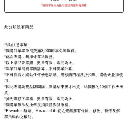
*團購單無法兌換年度消費禮與健康禮
此分類沒有商品
活動注意事項:
*團購訂單單筆消費滿3,000即享免運服務。
*此次團購，無海外運送服務。
*以上贈品皆累贈，數量有限，送完為止。
*單筆訂單消費累贈計算，不可併單計算。
*不可與官方網站任何優惠活動、滿額贈門檻及折扣碼、購物金疊加使
用。
*因此團購為雙品牌團購，團購結束後才出貨，結團後的10個工作天出
貨。
*搶先滿額下單禮，數量有限、送完為止。
*團購單無法兌換年度消費禮與健康禮。
*Erwachen醒寤、MezameLife使之覺醒擁有保留、修改、暂停及解
釋活動內之權利。