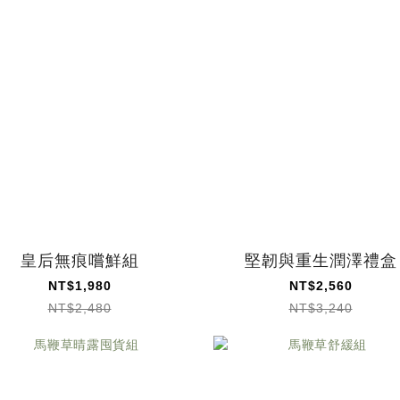
皇后無痕嚐鮮組
堅韌與重生潤澤禮盒
NT$1,980
NT$2,560
NT$2,480
NT$3,240