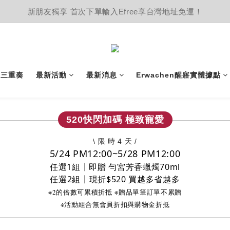
新朋友獨享 首次下單輸入Efree享台灣地址免運！
護三重奏
最新活動
最新消息
Erwachen醒寤實體據點
520快閃加碼 極致寵愛
\ 限 時 4 天 /
5/24 PM12:00~5/28 PM12:00
任選1組
┃
即贈 勻宮芳香蠟燭70ml
任選2組
┃
現折$520 買越多省越多
※2的倍數可累積折抵
※贈品單筆訂單不累贈
※活動組合無會員折扣與購物金折抵