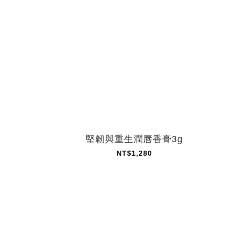
堅韌與重生潤唇香膏3g
NT$1,280