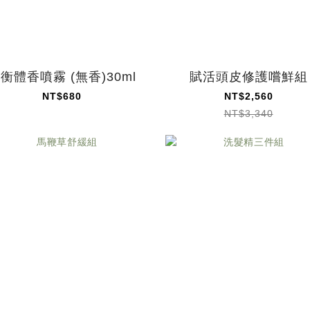
衡體香噴霧 (無香)30ml
賦活頭皮修護嚐鮮組
NT$680
NT$2,560
NT$3,340