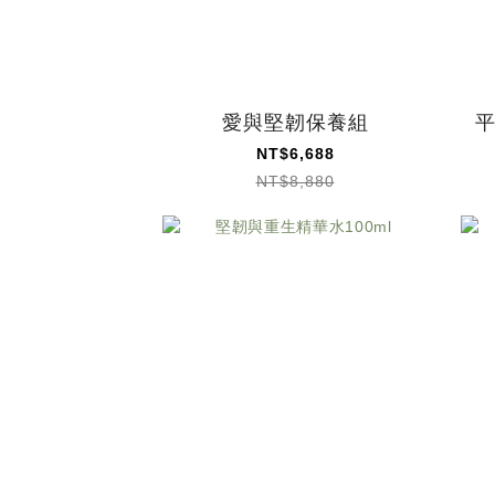
愛與堅韌保養組
平
NT$6,688
NT$8,880