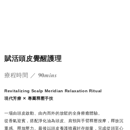
賦活頭皮覺醒護理
療程時間 ／ 𝟗𝟎𝒎𝒊𝒏𝒔
Revitalizing Scalp Meridian Relaxation Ritual
現代芳療 ✕ 專屬釋壓手技
一場由頭皮啟動、由內而外的放鬆的全身療癒體驗。
從香氣迎賓，搭配淨化油為頭皮、肩頸與手臂釋壓按摩，釋放沉
重感、釋放壓力。
最後以頭皮養護噴霧封存能量，完成從頭至心