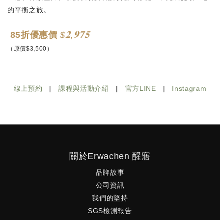
的平衡之旅。
𝟐,𝟗𝟕𝟓
85折優惠價
$
（原價$3,500）
線上預約
|
課程與活動介紹
|
官方LINE
|
Instagram
關於Erwachen 醒寤
品牌故事
公司資訊
我們的堅持
SGS檢測報告