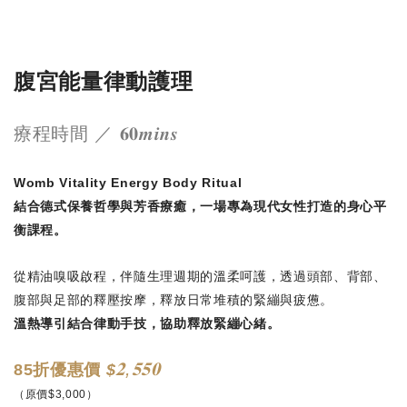
腹宮能量律動護理
療程時間 ／ 𝟔𝟎𝒎𝒊𝒏𝒔
Womb Vitality Energy Body Ritual
結合德式保養哲學與芳香療癒，一場專為現代女性打造的身心平
衡課程。
從精油嗅吸啟程，伴隨生理週期的溫柔呵護，透過頭部、背部、
腹部與足部的釋壓按摩，釋放日常堆積的緊繃與疲憊。
溫熱導引結合律動手技，協助釋放緊繃心緒。
𝟐,𝟓𝟓𝟎
85折優惠價
$
（原價$3,000）