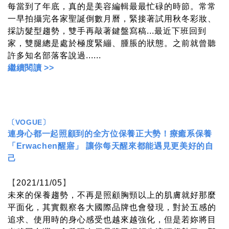
每當到了年底，真的是美容編輯最最忙碌的時節。常常
一早拍攝完各家聖誕倒數月曆，緊接著試用秋冬彩妝、
採訪髮型趨勢，雙手再敲著鍵盤寫稿...最近下班回到
家，雙腿總是處於極度緊繃、腫脹的狀態。之前就曾聽
許多知名部落客說過......
繼續閱讀 >>
〔VOGUE〕
連身心都一起照顧到的全方位保養正大勢！療癒系保養
「Erwachen醒寤」 讓你每天醒來都能遇見更美好的自
己
【
2021/11/05
】
未來的保養趨勢，不再是照顧胸頸以上的肌膚就好那麼
平面化，其實觀察各大國際品牌也會發現，對於五感的
追求、使用時的身心感受也越來越強化，但是若妳將目