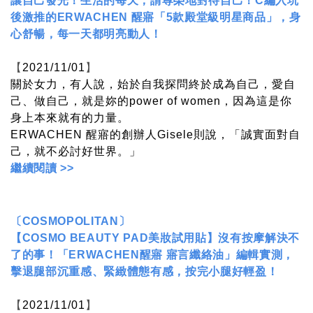
讓自己發光！生活的每天，請尊榮地對待自己！C編入坑
後激推的ERWACHEN 醒寤「5款殿堂級明星商品」，身
心舒暢，每一天都明亮動人！
【
2021/11/01
】
關於女力，有人說，始於自我探問終於成為自己，愛自
己、做自己，就是妳的power of women，因為這是你
身上本來就有的力量。
ERWACHEN 醒寤的創辦人Gisele則說，「誠實面對自
己，就不必討好世界。」
繼續閱讀 >>
〔
COSMOPOLITAN
〕
【COSMO BEAUTY PAD美妝試用貼】沒有按摩解決不
了的事！「ERWACHEN醒寤 寤言纖絡油」編輯實測，
擊退腿部沉重感、緊緻體態有感，按完小腿好輕盈！
【
2021/11/01
】