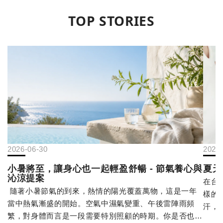
TOP STORIES
2026-06-30
2026
小暑將至，讓身心也一起輕盈舒暢 - 節氣養心與
夏天
沁涼提案
在台
隨著小暑節氣的到來，熱情的陽光覆蓋萬物，這是一年
樣的
當中熱氣漸盛的開始。空氣中濕氣變重、午後雷陣雨頻
汗，
繁，對身體而言是一段需要特別照顧的時期。你是否也有
熱」