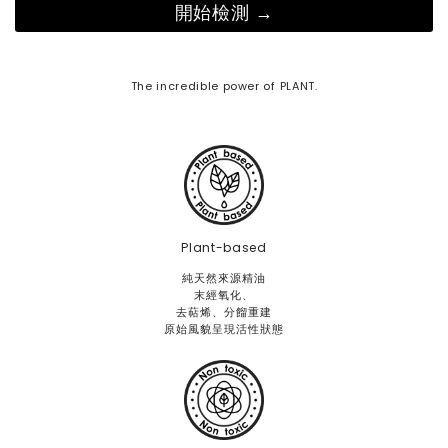
開始檢測 →
上市的【馬鞭草沁涼系列】，打造屬於你的夏日保養儀
「洗得
式： 白天｜喚醒感官、一掃煩悶氣息 炎熱天氣讓你精神
泡或
渙散嗎？ 這時可以使用充滿明亮氣息的柑橘果香或草本
清潔
The incredible power of PLANT.
植物來提振精神。推薦隨身攜帶「馬鞭草沁涼晴露」，以
約3
柔和玫瑰、明亮馬鞭草與清新薄荷為底，在感到煩躁悶熱
按摩，不過度摩
時輕輕噴灑，就像是替情緒按下暫停鍵，讓輕透微涼的水
洗後30秒內開
潤觸感，帶領肌膚與身心重新深呼吸。 晚間｜安撫身
速回到穩定狀態
心、沁涼舒緩保養 小暑是個容易讓人感到疲倦的節氣，
不是
特別是久坐辦公桌，一天下來常覺得雙腿緊繃、身體有沉
持油
重感的人。夜晚沐浴後，特別適合使用「馬鞭草沁涼純
擇，擺
Plant-based
菁」搭配植物油進行身體按摩保養。透過白馬鞭草層次豐
微生
純天然來源精油
富的清爽草本氣息，微風般的涼感能迅速舒緩體表的悶
適，養
末經氧化、
熱，卸下一整天的疲憊與緊繃感。 順應節氣，是最自然
去萜烯、分餾重建
撫肌
原始風貌呈現活性狀態
的保養之道節氣不只是天氣變化的節奏，更是一種提醒我
糙感，
們「回到身體」的生活哲學。當我們學會配合自然節奏，
自甜
調整生活方式與保養習慣，便能在每個季節中活得更輕
分、
盈、自在。 在小暑這個轉捩點，讓 ERWACHEN 醒寤的
問題
德系芳香精油成為你的生活儀式。每一次沁涼芳香的呼
本身