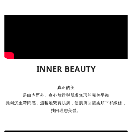
過這樣的經驗 - 天氣悶熱到讓人提不起勁，食慾也隨著溫
發出
度直線下降？其實這些反應，正是身體在提醒你：該注重
會進
「養心」與「生活調養」了。 ☀️ 養心，為身體打好基礎
而出
古人認為，在炎熱的季節裡更要善待身體，順應節氣保
腺活
養。調養心神： 夏季易煩躁，應盡量避免過度勞累和情
出汗
緒激動，保持心情愉悅平靜。飲食調養： 俗話說小暑有
適合
三寶：「黃鱔、蓮藕、綠豆芽」。飲食宜清淡、易消化，
分流
多吃富含水分的蔬果；也可適量飲用加鹽檸檬汁或酸梅汁
油脂
來生津解渴。規律作息： 順應自然早睡早起，避免熬
肌膚
INNER BEAUTY
夜，有助於日常的活力保養與收斂。 🌧️ 告別沉重，找回
一天洗三次以上 
活力節奏古人有句話：「小暑曬棉被，大暑曬衣裳。」在
讓肌
這個濕氣漸重的季節，人們會將冬天收藏的棉被拿出來曝
過強的產品 強調「深層
真正的美
曬，去除積藏其中的霉味。這個傳統習俗，其實也隱含著
乳，
是由内而外、身心放鬆與肌膚無瑕的完美平衡
節氣對身體的提醒—我們同樣需要「動一動」、流流汗，
水洗臉 熱水會加速皮脂流失，也可能破壞
抛開沉重滯悶感，溫暖地緊實肌膚，使肌膚回復柔順平和線條，
減少天氣悶熱帶來的沉重感、倦怠與夜間不易放鬆等不
膚更敏
找回理想美體。
適。 小暑養生提案｜夏日專屬的沁涼芳療儀式夏季悶
的肌
熱，容易讓人情緒煩躁。因此在這段時間，舒緩壓力與活
失衡
絡肌膚，就成了保養的重點。 我們特別推薦以 7 月全新
在夏