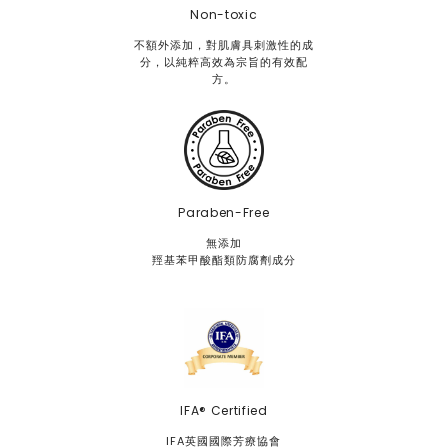
吸，都是對自己最純粹的溫柔照顧。
Non-toxic
的不
不額外添加，對肌膚具刺激性的成
是一
分，以純粹高效為宗旨的有效配
也會變得更加
方。
的狀
保養
開錯
持清
不是
Paraben-Free
助它
無添加
一個
羥基苯甲酸酯類防腐劑成分
境打
自付運費
IFA® Certified
IFA英國國際芳療協會