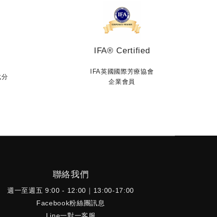
，避免皮脂膜受損，清潔頻率建議早晚各一
，不可過度清潔。② 加強保濕，穩固肌膚屏
洗完臉後立即進行保養程序，避免肌膚隨時間
失過多水分，可採用「補水＋鎖水」雙重策
，選用含有玻尿酸、維他命B5等保濕產品幫肌
IFA® Certified
補水，並在保養程序最後一道加強鎖水，乾性
IFA英國國際芳療協會
膚可在原保養中增加1/3油相保養品，或是選
成分
企業會員
含有荷荷芭油、乳木果油天然滋潤油脂的乳霜
精華油，讓肌膚喝飽水之後，穩穩將水分保留
肌底不流失。透過雙重保濕，可增強肌膚健康
，減少因天氣變化造成膚況不穩。 ③ 簡化
ermined and right.
養，減輕負擔當肌膚不穩定時，太多層次的功
性保養反而讓肌膚承受過多負擔，更容易反覆
衡。這時建議暫停使用功能性保養，像是高濃
酸類（杏仁酸、水楊酸）、高濃度維他命C及
聯絡我們
角質磨砂膏。等待肌膚回穩後再開始逐步增加
週一至週五 9:00 - 12:00｜13:00-17:00
性保養，讓膚況更上一層樓。 ④ 注重防
Facebook粉絲團訊息
，減少光害刺激很多人只專注在抗老、修護或
Line一對一客服