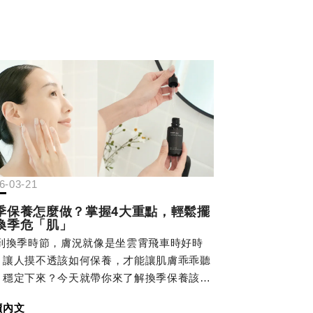
6-03-21
季保養怎麼做？掌握4大重點，輕鬆擺
換季危「肌」
到換季時節，膚況就像是坐雲霄飛車時好時
，讓人摸不透該如何保養，才能讓肌膚乖乖聽
、穩定下來？今天就帶你來了解換季保養該注
什麼，不再讓心情跟著膚況上上下下，輕鬆化
讀內文
換季肌膚困擾。困擾許多人的換季危肌，你也