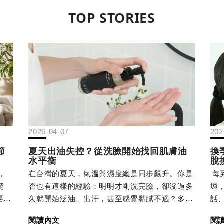
TOP STORIES
2026-04-07
202
節
夏天出油失控？從洗臉開始找回肌膚油
換
水平衡
脫
，
在台灣的夏天，氣溫與濕度總是同步飆升。你是
每
變
否也有這樣的經驗：明明才剛洗完臉，卻沒過多
壞
要特
久就開始泛油、出汗，甚至感覺黏膩不適？多數
話
天氣
人直覺會認為「是天氣太熱」或「自己是油性
意
閱讀內文
閱
下
肌」，但其實，這很可能是肌膚正在發出失衡的
解