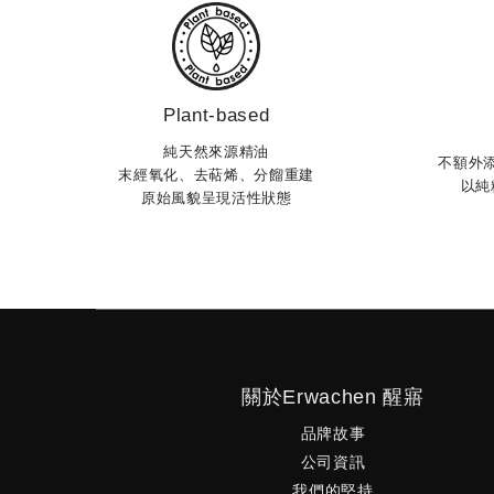
日專屬的沁涼芳療儀式夏季悶熱，容易讓人
煩躁。因此在這段時間，舒緩壓力與活絡肌
就成了保養的重點。 我們特別推薦以 7 月
上市的【馬鞭草沁涼系列】，打造屬於你的
保養儀式： 白天｜喚醒感官、一掃煩悶氣息
Plant-based
熱天氣讓你精神渙散嗎？ 這時可以使用充滿
純天然來源精油
不額外
亮氣息的柑橘果香或草本植物來提振精神。
末經氧化、去萜烯、分餾重建
以純
隨身攜帶「馬鞭草沁涼晴露」，以柔和玫瑰
原始風貌呈現活性狀態
亮馬鞭草與清新薄荷為底，在感到煩躁悶熱
輕噴灑，就像是替情緒按下暫停鍵，讓輕透
的水潤觸感，帶領肌膚與身心重新深呼吸。
間｜安撫身心、沁涼舒緩保養 小暑是個容易
人感到疲倦的節氣，特別是久坐辦公桌，一
來常覺得雙腿緊繃、身體有沉重感的人。夜
浴後，特別適合使用「馬鞭草沁涼純菁」搭
關於Erwachen 醒寤
物油進行身體按摩保養。透過白馬鞭草層次
品牌故事
的清爽草本氣息，微風般的涼感能迅速舒緩
公司資訊
的悶熱，卸下一整天的疲憊與緊繃感。 順應
我們的堅持