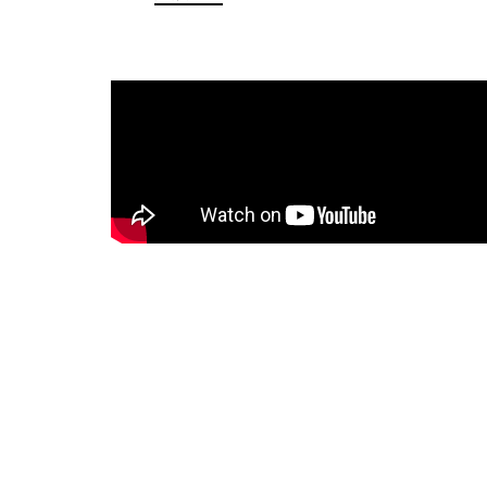
降？其實這些反應，正是身體在提醒你：該
「養心」與「生活調養」了。 ☀️ 養心，為
打好基礎古人認為，在炎熱的季節裡更要善
體，順應節氣保養。調養心神： 夏季易煩躁
應盡量避免過度勞累和情緒激動，保持心情
平靜。飲食調養： 俗話說小暑有三寶：「黃
鱔、蓮藕、綠豆芽」。飲食宜清淡、易消化
吃富含水分的蔬果；也可適量飲用加鹽檸檬
酸梅汁來生津解渴。規律作息： 順應自然早
早起，避免熬夜，有助於日常的活力保養與
斂。 🌧️ 告別沉重，找回活力節奏古人有句
「小暑曬棉被，大暑曬衣裳。」在這個濕氣
的季節，人們會將冬天收藏的棉被拿出來曝
去除積藏其中的霉味。這個傳統習俗，其實
含著節氣對身體的提醒—我們同樣需要「動
動」、流流汗，減少天氣悶熱帶來的沉重感
怠與夜間不易放鬆等不適。 小暑養生提案｜