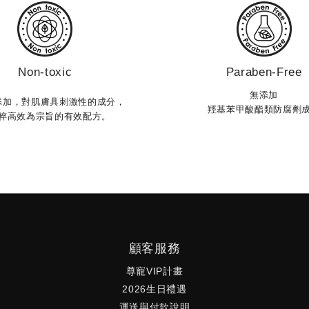
情緒
油。❌ 洗完臉沒有立即保濕 清潔後的肌膚處於
高
膚，
最脆弱的狀態，如果沒有及時補水鎖水，油水失
次
全新
衡會更加明顯。正確洗臉，其實比你想的更重
障
夏日
要！想要在夏天維持清爽不泛油，關鍵不在「洗
喪
 炎
得多乾淨」，而在「洗得剛剛好」。✅ 選擇溫和
略
Non-toxic
Paraben-Free
明
潔淨的洗面乳 避免過度起泡或含強力界面活性
膚
無添加
添加，對肌膚具刺激性的成分，
推薦
劑的產品，改選溫和型潔顏配方，能清潔髒污同
肌
羥基苯甲酸酯類防腐劑
粹高效為宗旨的有效配方。
、明
時保留必要油脂。✅ 水溫控制在微涼至溫水 約
擇
時輕
30–32°C最理想，既能清潔也不會刺激肌膚。✅
或
微涼
輕柔按摩，不過度摩擦 洗臉不是去角質，避免
在
 晚
用力搓揉。✅ 洗後30秒內開始保養 把握「黃金
屏障
喚醒你的所有，勇敢的做出對的決定。 Awakening to fearless, det
讓
補水時間」，讓肌膚快速回到穩定狀態。 夏天
保
天下
選對洗面乳，關鍵在「平衡」而不是「去油」與
能
晚沐
其追求極致清爽，不如選擇能幫助肌膚維持油水
失
配植
平衡的成分。挑選洗面乳時不妨針對以下重點做
度
顧客服務
豐富
選擇，擺脫越洗越油的困擾。水克菲爾發酵精粹
去
尊寵VIP計畫
體表
維持肌膚微生態健康，強化防禦力；幫助舒緩壓
功能
2026生日禮遇
節
力帶來的躁動不適，養出穩定且充滿活力的原生
曬
運送與付款說明