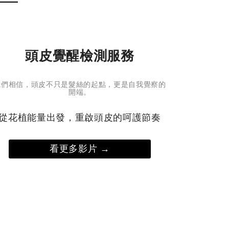
嗎？真正了解肌膚，是穩定肌膚最重要的一個
節，當你懂得傾聽肌膚的聲音，任何肌膚困擾
能迎刃而解。來看看這些肌膚問題，你中了幾
頭皮覺醒檢測服務
？✔️擦再多保養品都覺得保濕力不夠，容易乾
脫皮✔️即使沒有熬夜，臉上還是會冒出一些痘
✔️肌膚容易泛紅敏感，摸起來有點粗糙✔️即使
我們相信，頭皮不只是髮絲的起點，更是自我覺察的
妝了還是看起來黯淡無光，肌膚失去光澤 中
開端。
2個以上，代表你需要正視肌膚問題了，趁膚
尚未失衡前調整保養步驟與產品，以免後續需
從花植能量出發，重啟頭皮的呵護節奏
花費更多力氣修護肌膚，才能回到肌膚原本的
康狀態。該如何開始？一起來看這4個換季保
看更多影片 →
重點👇想要回歸健康水光肌？一定要掌握換季
養 4 大攻略① 溫和清潔，保持肌膚油水平衡
季肌膚較脆弱，清潔時最怕越洗肌膚越乾！當
發現洗完臉皮膚乾澀失去光澤，代表你的肌膚
水失衡了。這時候建議選擇天然無皂鹼、溫和
分製成的洗面乳，並注意洗臉時水溫不可太