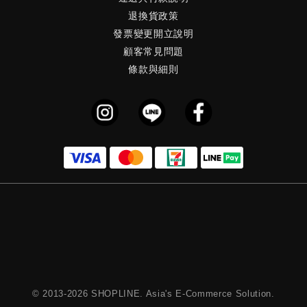
化的
美肌。 紅沒藥醇 溫和安撫肌膚受損壓力，提升
美
退換貨政策
活哲
耐受性與保護力。洗臉同步代謝粗糙感，賦予肌
健
發票變更開立說明
式與
膚細緻平滑的晶瑩光澤。 甜菜穩水精華 源自甜
線
顧客常見問題
自
菜的天然滲透壓調節因子，在洗淨同時精準鎖住
像
條款與細則
醒寤
水分、減緩流失，確保洗後膚觸絲滑柔嫩。 其
時
沁涼
實油肌不是問題，失衡才是很多人把「出油」視
肌
顧。
為敵人，但其實油脂本身是肌膚的保護機制。真
純、
正需要解決的，是油與水之間的不協調。當你開
防曬
始選擇重視保濕修護、溫和清潔，而不是一味追
達
求去油，你會發現：出油狀況自然會改善，肌膚
細
也會變得更加穩定。 在悶熱的夏天，讓肌膚回
壓
到剛剛好的狀態面對高溫與濕氣，我們無法改變
的
環境，但可以調整保養方式。從「洗臉」這個每
養
天都在做的小習慣開始，避開錯誤、選對產品、
膚
補足水分，你的肌膚就能在炎熱中維持清爽與平
回
衡。下一次當你洗完臉又開始出油時，也許這不
最
是天氣的問題，而是肌膚在提醒你：該好好照顧
點。 「換季」像是在提醒著你，
它，幫助它回歸平衡了。 在反覆出油與清潔之
己
© 2013-2026 SHOPLINE. Asia's E-Commerce Solution.