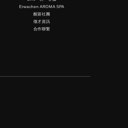
白，卻忘了最重要的一個步驟：防曬。再怎麼
Erwachen AROMA SPA
康的肌膚，都有可能因為室內燈光、陽光紫外
醒寤社團
刺激，失去肌膚屏障，導致膚況失衡。防曬就
徵才資訊
是肌膚的隱形防護罩，阻擋外在光線傷害，同
合作聯繫
避免加速老化。而防曬乳該怎麼挑，才能不傷
膚，且達到防護的效果呢？建議挑選成分單
無香精，且能同時抗UVA & UVB 的物理性
乳，防曬係數高達SPF50 PA++++ ，最能
到防曬黑的效果。季節更迭，肌膚更需要你的
心照顧，從日常開始簡單做起現代人面臨高
、熬夜以及外在環境變化，肌膚正是身心狀態
一面鏡子，反映出內在的波動與不安。肌膚保
並非一蹴可幾，而是長時間的照顧與支持，在
況尚未惡化時，透過日常穩定調理，幫助肌膚
到健康平衡，並重新建立肌膚韌性。穩膚，是
深層的修護力，也是抗老與功能性保養的起
該好好重視自
了，除了注重肌膚保養，也可以從生活習慣開