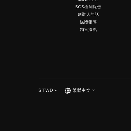
氣，是最自然的保養之道節氣不只是天氣變
SGS檢測報告
節奏，更是一種提醒我們「回到身體」的生
創辦人的話
學。當我們學會配合自然節奏，調整生活方
媒體報導
保養習慣，便能在每個季節中活得更輕盈、
銷售據點
在。 在小暑這個轉捩點，讓 ERWACHEN 
的德系芳香精油成為你的生活儀式。每一次
芳香的呼吸，都是對自己最純粹的溫柔照
$
TWD
繁體中文