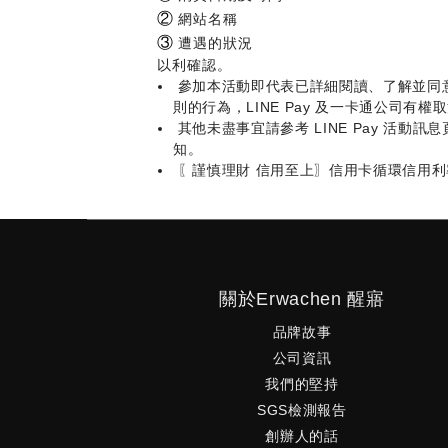
②
網站名稱
③
遭遇的狀況
以利確認。
參加本活動即代表已詳細閱讀、了解並同意遵守
則的行為，LINE Pay 及一卡通公司有
其他未盡事宜請參考 LINE Pay 活動
知。
〖謹慎理財 信用至上〗信用卡循環信用利
關於Erwachen 醒寤
品牌故事
公司資訊
我們的堅持
SGS檢測報告
創辦人的話