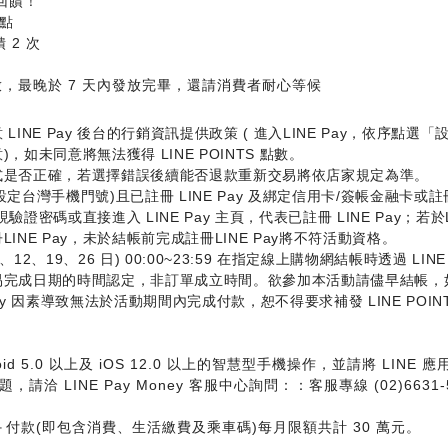
數回饋！
 點
 2 次
發放，最晚於 7 天內發放完畢，還請消費者耐心等候
INE Pay 後台的行銷資訊提供政策 ( 進入LINE Pay，依序
如未同意將無法獲得 LINE POINTS 點數。
式是否正確，若選擇錯誤後續能否退款重新交易將依店家規定為準。
號設定台灣手機門號)且已註冊 LINE Pay 及綁定信用卡/簽帳金融卡或註冊 
驗證密碼或直接進入 LINE Pay 主頁，代表已註冊 LINE Pay；若
NE Pay，未於結帳前完成註冊LINE Pay將不符活動資格。
 、12、19、26 日) 00:00~23:59 在指定線上購物網結帳時透過 LI
易完成日期的時間認定，非訂單成立時間。欲參加本活動請儘早結帳，
 Money 因素導致無法於活動期間內完成付款，恕不得要求補發 LINE POIN
 Anroid 5.0 以上及 iOS 12.0 以上的智慧型手機操作，並請將 
，請洽 LINE Pay Money 客服中心詢問：：客服專線 (02)6631-5
(轉出)＋付款(即包含消費、生活繳費及乘車碼)每月限額共計 30 萬元。