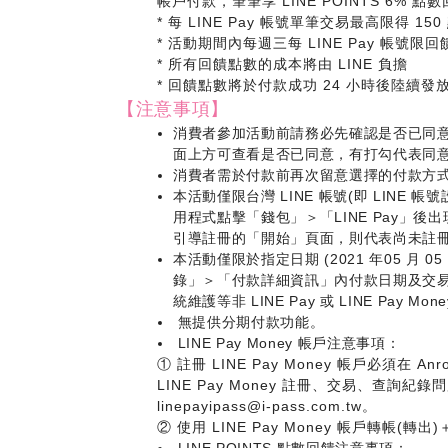
帳戶付款，筆筆享 LINE POINTS 6% 點
* 每 LINE Pay 帳號單筆交易最高限得 150
* 活動期間內每週三每 LINE Pay 帳號限回饋
* 所有回饋點數的成本將由 LINE 負擔
* 回饋點數將於付款成功 24 小時後陸續
【注意事項】
消費者參加活動前請務必先確認是否已同意 L
面上方可查看是否已同意，有打勾代表同意)，
消費者需於付款前再次留意選擇的付款方
本活動僅限台灣 LINE 帳號(即 LINE 帳
用程式點擊「錢包」＞「LINE Pay」後出現
引導註冊的「開始」頁面，則代表尚未註冊LI
本活動僅限於指定日期 (2021 年05 月 05
錄」＞「付款詳細資訊」內付款日期及交
統維護等非 LINE Pay 或 LINE Pay
無提供分期付款功能。
LINE Pay Money 帳戶注意事項：
① 註冊 LINE Pay Money 帳戶必須在
LINE Pay Money 註冊、交易、查詢紀錄問題
linepayipass@i-pass.com.tw。
② 使用 LINE Pay Money 帳戶轉帳
LINE POINTS 點數回饋注意事項：