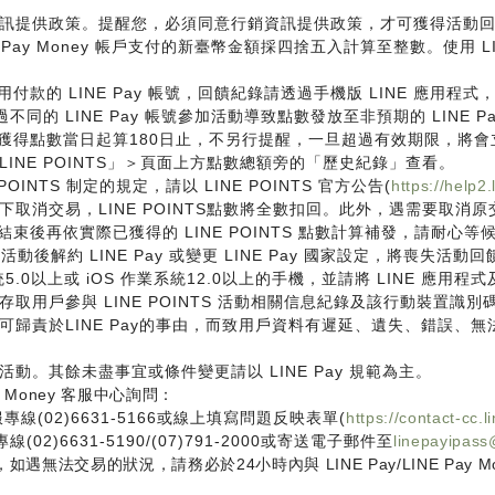
資訊提供政策。提醒您，必須同意行銷資訊提供政策，才可獲得活動
NE Pay Money 帳戶支付的新臺幣金額採四捨五入計算至整數。使用 LI
使用付款的 LINE Pay 帳號，回饋紀錄請透過手機版 LINE 應用程
的 LINE Pay 帳號參加活動導致點數發放至非預期的 LINE 
後一次獲得點數當日起算180日止，不另行提醒，一旦超過有效期限，將會立
LINE POINTS」＞頁面上方點數總額旁的「歷史紀錄」查看。
 POINTS 制定的規定，請以 LINE POINTS 官方公告(
https://help2.
取消交易，LINE POINTS點數將全數扣回。此外，遇需要取消原
結束後再依實際已獲得的 LINE POINTS 點數計算補發，請耐心等
活動後解約 LINE Pay 或變更 LINE Pay 國家設定，將喪失活動
系統5.0以上或 iOS 作業系統12.0以上的手機，並請將 LINE 應
將會蒐集並存取用戶參與 LINE POINTS 活動相關信息紀錄及該行動裝置識別
歸責於LINE Pay的事由，而致用戶資料有遲延、遺失、錯誤、無法辨
動。其餘未盡事宜或條件變更請以 LINE Pay 規範為主。
y Money 客服中心詢問：
(02)6631-5166或線上填寫問題反映表單(
https://contact-cc.
線(02)6631-5190/(07)791-2000或寄送電子郵件至
linepayipass
，如遇無法交易的狀況，請務必於24小時內與 LINE Pay/LINE Pay 