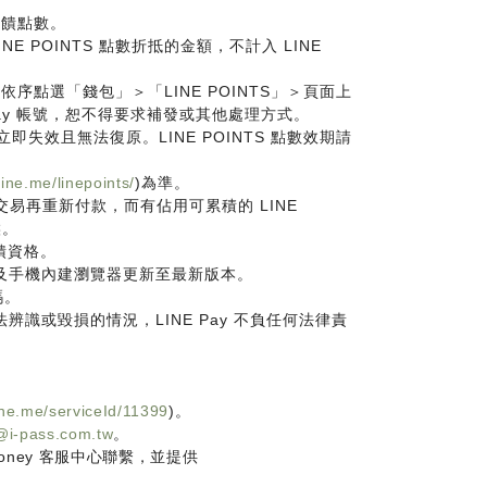
回饋點數。
NE POINTS 點數折抵的金額，不計入 LINE
式，依序點選「錢包」＞「LINE POINTS」＞頁面上
Pay 帳號，恕不得要求補發或其他處理方式。
即失效且無法復原。LINE POINTS 點數效期請
line.me/linepoints/
)為準。
交易再重新付款，而有佔用可累積的 LINE
候。
回饋資格。
用程式及手機內建瀏覽器更新至最新版本。
碼。
識或毀損的情況，LINE Pay 不負任何法律責
line.me/serviceId/11399
)。
@i-pass.com.tw
。
Money 客服中心聯繫，並提供