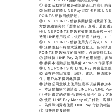
① 參加活動前請務必確認是否已同意行銷
② 回饋以實際 LINE Pay 綁定卡片或 LI
POINTS 點數回饋活動。
③ LINE POINTS 點數將回饋至消費當下
方點數總額旁的「歷史紀錄」查看。若因透過不同
④ LINE POINTS 點數有效期限為最
透過LINE應用程式，依序點選「錢包」＞「
⑤ LINE POINTS 點數使用方式為依 LINE
⑥ 活動贈點不得要求退換或兌現。任何情形下
POINTS 點數額度的情況時，必須等待活動
⑦ 請維持 LINE Pay 為正常使用狀態，參加
⑧ 參與本活動須使用具備 Android 作業
⑨ LINE POINTS 與 LINE Pay 
⑩ 如有任何因電腦、網路、電話、技術或不可
任，用戶亦不得因此異議。
⑪ 請務必同意以上使用注意事項後再參加本活
本活動相關問題請洽 LINE Pay/LINE Pa
① 使用綁定的信用卡/簽帳金融卡付款：客服專線
② 使用 LINE Pay Money 帳戶付款：客服專
為保障消費者使用 LINE Pay 付款的權益
①
消費日期及時間