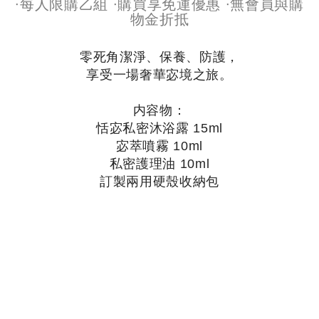
∙每人限購乙組 ∙購買享免運優惠 ∙無會員與購
物金折抵
零死角潔淨、保養、防護，
享受一場奢華宓境之旅。
内容物：
恬宓私密沐浴露 15ml
宓萃噴霧 10ml
私密護理油 10ml
訂製兩用硬殼收納包