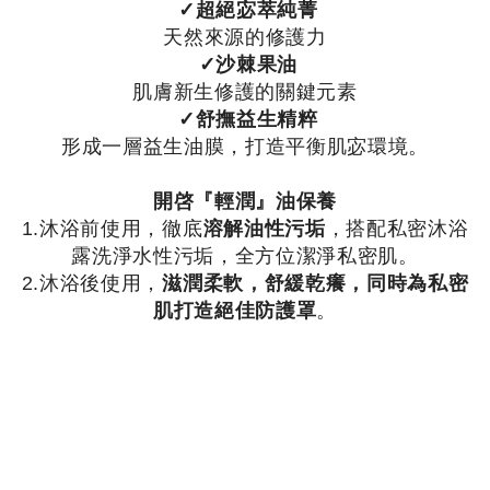
✓超絕宓萃純菁
天然來源的修護力
✓沙棘果油
肌膚新生修護的關鍵元素
✓舒撫益生精粹
形成一層益生油膜，打造平衡肌宓環境。
開啓『輕潤』油保養
1.沐浴前使用，徹底
溶解油性污垢
，搭配私密沐浴
露洗淨水性污垢，全方位潔淨私密肌。
2.沐浴後使用，
滋潤柔軟，舒緩乾癢，同時為私密
肌打造絕佳防護罩
。