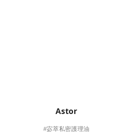
Astor
#宓萃私密護理油