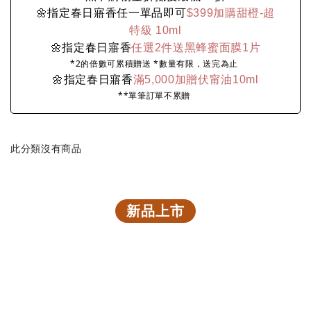
🌼指定春日寤香任一單品即可
$399加購甜橙-超
特級 10ml
🌼指定春日寤香
任選2件送黑蜂蜜面膜1片
*2的倍數可累積贈送 *數量有限，送完為止
🌼指定春日寤香
滿5,000加贈伏甯油10ml
**單筆訂單不累贈
此分類沒有商品
新品上市