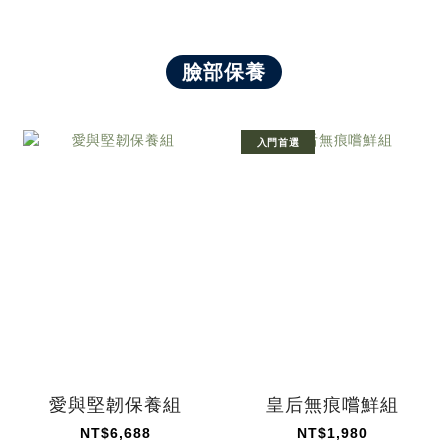
臉部保養
入門首選
愛與堅韌保養組
皇后無痕嚐鮮組
NT$6,688
NT$1,980