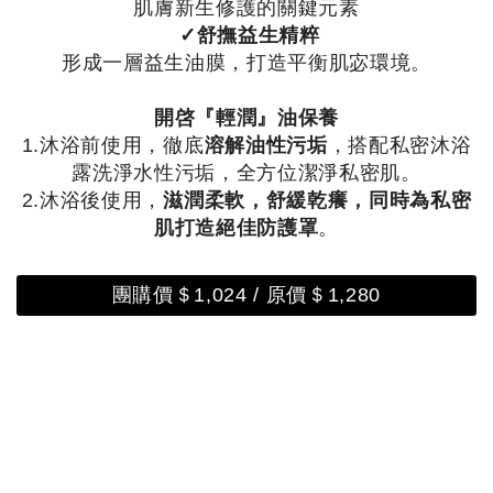
肌膚新生修護的關鍵元素
✓舒撫益生精粹
形成一層益生油膜，打造平衡肌宓環境。
開啓『輕潤』油保養
1.沐浴前使用，徹底
溶解油性污垢
，搭配私密沐浴
露洗淨水性污垢，全方位潔淨私密肌。
2.沐浴後使用，
滋潤柔軟，舒緩乾癢，同時為私密
肌打造絕佳防護罩
。
團購價＄1,024 / 原價＄1,280