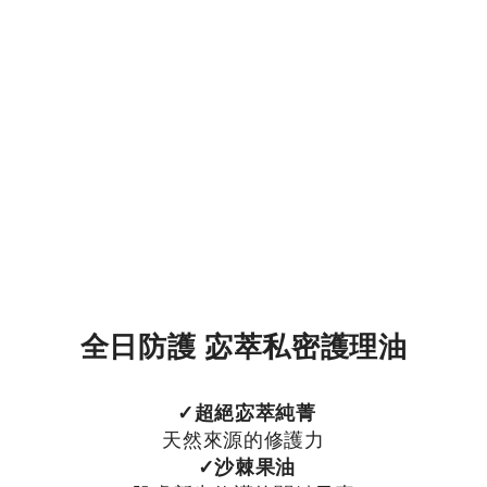
全日防護 宓萃私密護理油
✓超絕宓萃純菁
天然來源的修護力
✓沙棘果油