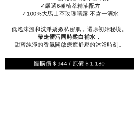
✓嚴選6種植萃精油配方
✓100%大馬士革玫瑰晴露 不含一滴水
低泡沫溫和洗淨嬌嫩私密肌，還原初始秘境。
帶走髒污同時柔白補水
，
甜蜜純淨的香氣開啟療癒舒壓的沐浴時刻。
團購價＄944 / 原價＄1,180