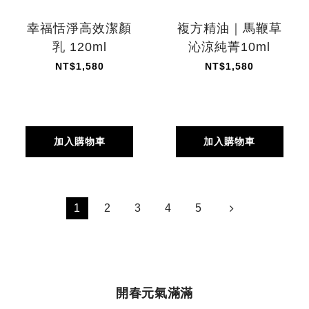
幸福恬淨高效潔顏
複方精油｜馬鞭草
乳 120ml
沁涼純菁10ml
NT$1,580
NT$1,580
加入購物車
加入購物車
1
2
3
4
5
開春元氣滿滿