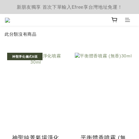
新朋友獨享 首次下單輸入Efree享台灣地址免運！
此分類沒有商品
神聖淨化儀式B區
神聖純菁氣場淨化
平衡體香噴霧 (無