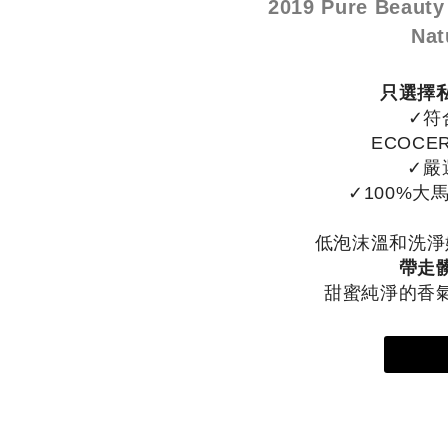
2019 Pure Beauty
Nat
只選擇
✓符
ECOC
✓嚴
✓100%大
低泡沫溫和洗淨
帶走
甜蜜純淨的香