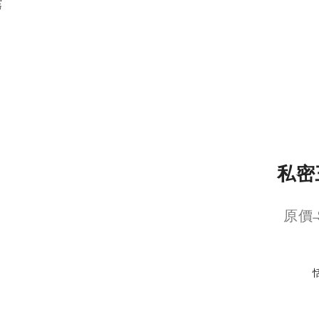
霧
私密
原價 ̶