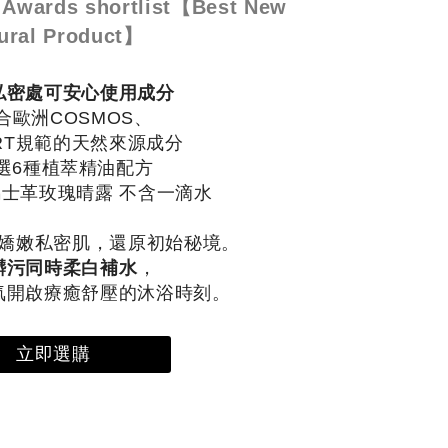
 Awards shortlist【Best New
ural Product】
私密處可安心使用成分
合歐洲COSMOS、
ERT規範的天然來源成分
選6種植萃精油配方
馬士革玫瑰晴露 不含一滴水
嬌嫩私密肌，還原初始秘境。
髒污同時柔白補水
，
氣開啟療癒舒壓的沐浴時刻。
立即選購