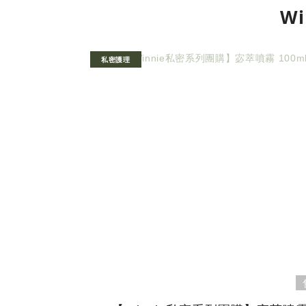
W
私密護理