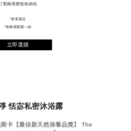
訂製兩用硬殼收納包
*新客限定
*每帳號限購一組
立即選購
洗淨 恬宓私密沐浴露
奧斯卡【最佳新天然保養品獎】 The