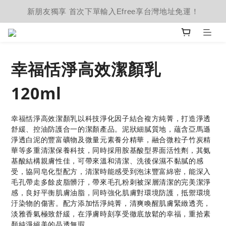
新朋友獨享 首次下單輸入Efree享台灣地址免運！
幸福恬淨高效潔顏乳
120ml
幸福恬淨高效潔顏乳以科技淨化因子結合複方純菁，打造淨透
舒緩、控油防護合一的潔顏產品。泥狀細膩質地，蘊含亞馬遜
淨透白泥的豐富礦物及微量元素養分精華，融合微粒子竹炭精
華等多重清潔保養科技，同時採用胺基酸型界面活性劑，其氨
基酸結構親膚性佳，可帶來溫和清潔、洗後保濕不黏膩的感
受，協同皂化型配方，清潔時能感受到泡沫豐富綿密，能深入
毛孔帶走多餘皮脂髒汙，帶來毛孔粉刺被深層清潔的完美潔淨
感，良好平衡肌膚油脂，同時強化肌膚對環境防護，抵禦環境
汙染物的傷害。配方添加恬淨純菁，清爽喚醒肌膚緊緻透亮，
淡雅香氣極致舒緩，在淨膚時刻享受徹底放鬆的幸福，重拾素
顏純淨絕美的晶透無瑕。