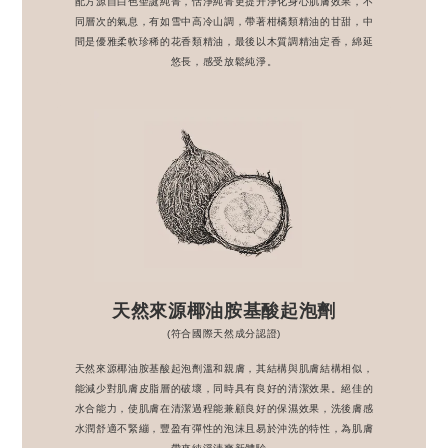
配方源自白色聖誕純菁，恬淨純菁更提升淨化身心肌膚效果，不
同層次的氣息，有如雪中高冷山調，帶著柑橘類精油的甘甜，中
間是優雅柔軟珍稀的花香類精油，最後以木質調精油定香，綿延
悠長，感受放鬆純淨。
天然來源椰油胺基酸起泡劑
(符合國際天然成分認證)
天然來源椰油胺基酸起泡劑溫和親膚，其結構與肌膚結構相似，
能減少對肌膚皮脂層的破壞，同時具有良好的清潔效果。絕佳的
水合能力，使肌膚在清潔過程能兼顧良好的保濕效果，洗後膚感
水潤舒適不緊繃，豐盈有彈性的泡沫且易於沖洗的特性，為肌膚