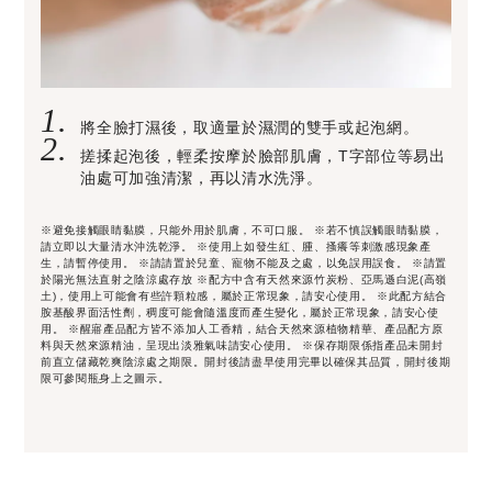
1.
將全臉打濕後，取適量於濕潤的雙手或起泡網。
2.
搓揉起泡後，輕柔按摩於臉部肌膚，T字部位等易出
油處可加強清潔，再以清水洗淨。
※避免接觸眼睛黏膜，只能外用於肌膚，不可口服。 ※若不慎誤觸眼睛黏膜，
請立即以大量清水沖洗乾淨。 ※使用上如發生紅、腫、搔癢等刺激感現象產
生，請暫停使用。 ※請請置於兒童、寵物不能及之處，以免誤用誤食。 ※請置
於陽光無法直射之陰涼處存放 ※配方中含有天然來源竹炭粉、亞馬遜白泥(高嶺
土)，使用上可能會有些許顆粒感，屬於正常現象，請安心使用。 ※此配方結合
胺基酸界面活性劑，稠度可能會隨溫度而產生變化，屬於正常現象，請安心使
用。 ※醒寤產品配方皆不添加人工香精，結合天然來源植物精華、產品配方原
料與天然來源精油，呈現出淡雅氣味請安心使用。 ※保存期限係指產品未開封
前直立儲藏乾爽陰涼處之期限。開封後請盡早使用完畢以確保其品質，開封後期
限可參閱瓶身上之圖示。