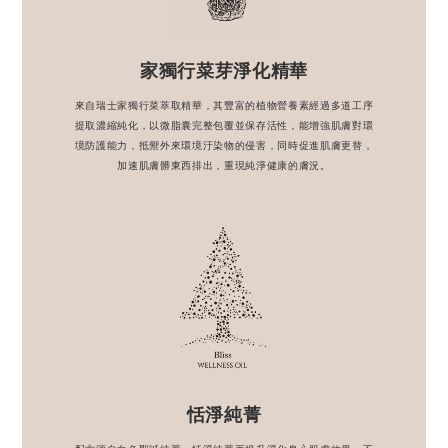
家獨行菜芽淨化精華
來自瑞士家獨行菜萃取精華，其豐富的植物營養素經過多道工序
提取濃縮純化，以微脂囊完整包覆並保存活性，能增強肌膚對環
境防護能力，抵禦外來環境汙染物的侵害，同時促進肌膚更替，
加速肌膚髒東西排出，重現純淨健康的膚況。
恬淨純菁