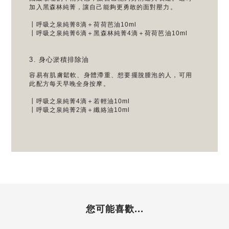
加入黑森林純菁，讓自己能夠更勇敢的面對壓力。
┃呼吸之泉純菁8滴＋荷荷芭油10ml
┃呼吸之泉純菁6滴＋黑森林純菁4滴＋荷荷芭油10ml
3. 身心淤積排除油
容易有肌膚鬆軟、身體滯重、想要擺脫腫泡的人，可用
此配方每天早晚全身按摩。
┃呼吸之泉純菁4滴＋若輕油10ml
┃呼吸之泉純菁2滴＋纖絡油10ml
您可能喜歡...