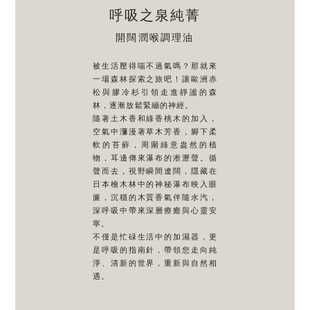
呼吸之泉純菁
開闊潤喉調理油
被生活壓得喘不過氣嗎？那就來
一場森林探索之旅吧！讓歐洲赤
松與膠冷杉引領走進靜謐的森
林，逐漸放鬆緊繃的神經。
隨著土木香和綠香桃木的加入，
空氣中瀰漫著草木芳香，腳下柔
軟的苔蘚，周圍綠意盎然的植
物，耳邊傳來瀑布的淅瀝聲。循
聲而去，視野瞬間遼闊，隱藏在
日本檜木林中的神秘瀑布映入眼
簾，沉穩的木質香氣伴隨水汽，
深呼吸中帶來深層療癒與心靈安
寧。
不僅是忙碌生活中的加濕器，更
是呼吸的指南針，帶領您走向純
淨、清新的世界，重新與自然相
遇。