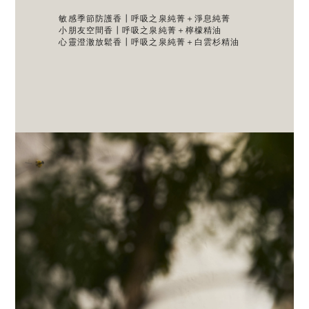
敏感季節防護香┃呼吸之泉純菁＋淨息純菁
小朋友空間香┃呼吸之泉純菁＋檸檬精油
心靈澄澈放鬆香┃呼吸之泉純菁＋白雲杉精油