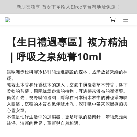
新朋友獨享 首次下單輸入Efree享台灣地址免運！
【生日禮遇專區】複方精油
｜呼吸之泉純菁10ml
讓歐洲赤松與膠冷杉引領走進靜謐的森林，逐漸放鬆緊繃的神
經。
隨著土木香和綠香桃木的加入，空氣中瀰漫著草木芳香，腳下
柔軟的苔蘚，周圍綠意盎然的植物，耳邊傳來瀑布的淅瀝聲。
循聲而去，視野瞬間遼闊，隱藏在日本檜木林中的神秘瀑布映
入眼簾，沉穩的木質香氣伴隨水汽，深呼吸中帶來深層療癒與
心靈安寧。
不僅是忙碌生活中的加濕器，更是呼吸的指南針，帶領您走向
純淨、清新的世界，重新與自然相遇。