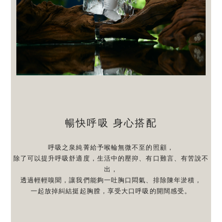
暢快呼吸 身心搭配
呼吸之泉純菁給予喉輪無微不至的照顧，
除了可以提升呼吸舒適度，生活中的壓抑、有口難言、有苦說不
出，
透過輕輕嗅聞，讓我們能夠一吐胸口悶氣、排除陳年淤積，
一起放掉糾結挺起胸膛，享受大口呼吸的開闊感受。