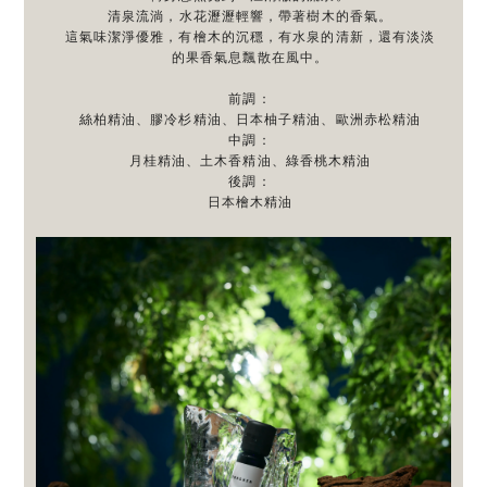
清泉流淌，水花瀝瀝輕響，帶著樹木的香氣。
這氣味潔淨優雅，有檜木的沉穩，有水泉的清新，還有淡淡
的果香氣息飄散在風中。
前調：
絲柏精油、膠冷杉精油、日本柚子精油、歐洲赤松精油
中調：
月桂精油、土木香精油、綠香桃木精油
後調：
日本檜木精油