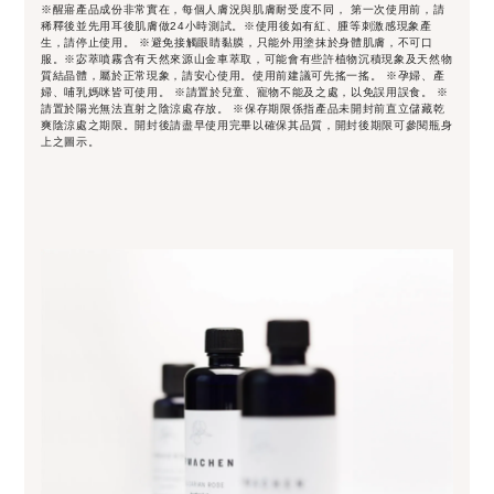
※醒寤產品成份非常實在，每個人膚況與肌膚耐受度不同， 第一次使用前，請
稀釋後並先用耳後肌膚做24小時測試。※使用後如有紅、腫等刺激感現象產
生，請停止使用。 ※避免接觸眼睛黏膜，只能外用塗抹於身體肌膚，不可口
服。※宓萃噴霧含有天然來源山金車萃取，可能會有些許植物沉積現象及天然物
質結晶體，屬於正常現象，請安心使用。使用前建議可先搖一搖。 ※孕婦、產
婦、哺乳媽咪皆可使用。 ※請置於兒童、寵物不能及之處，以免誤用誤食。 ※
請置於陽光無法直射之陰涼處存放。 ※保存期限係指產品未開封前直立儲藏乾
爽陰涼處之期限。開封後請盡早使用完畢以確保其品質，開封後期限可參閱瓶身
上之圖示。