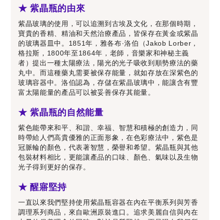
★ 紫晶瓶的由來
紫晶玻璃的使用，可以追溯到古埃及文化，在那個時期，
寶貴的香精、精油和天然治療產品，皆保存在黃金或紫晶
的玻璃器皿中。1851年，雅各布·洛伯（Jakob Lorber，
格拉斯，1800年至1864年，老師，音樂家和神秘主義
者）提出一種太陽療法，陽光的光子吸收到順勢療法的藥
丸中。而這種藥丸需要被保存能量，就如存放在深紫色的
玻璃容器中。洛伯認為，存儲在紫晶玻璃中，能讓含有豐
富太陽能量的產品可以被妥善保存其能量。
★ 紫晶瓶的自然能量
紫色能帶來和平、和諧、幸福、智慧和積極的創造力，同
時帶給人們高貴優雅的正面形象，在色彩療法中，紫色是
冠脈輪的顏色，代表著智慧，榮譽和希望。紫晶瓶與其他
包裝材料相比，更能讓產品的口味、顏色、氣味以及生物
光子得到更好的保存。
★ 醒寤堅持
一直以來我們堅持使用紫晶瓶容器在內在平衡系列與芳香
調理系列商品，來自歐洲原裝進口。追求美麗自信與內在