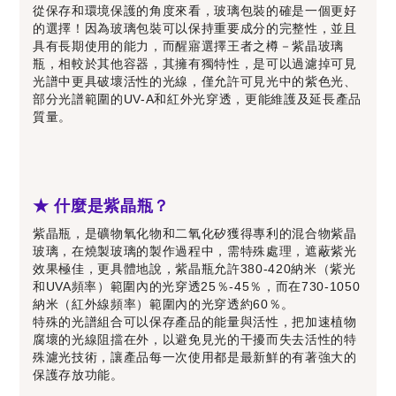
從保存和環境保護的角度來看，玻璃包裝的確是一個更好
的選擇！因為玻璃包裝可以保持重要成分的完整性，並且
具有長期使用的能力，而醒寤選擇王者之樽－紫晶玻璃
瓶，相較於其他容器，其擁有獨特性，是可以過濾掉可見
光譜中更具破壞活性的光線，僅允許可見光中的紫色光、
部分光譜範圍的UV-A和紅外光穿透，更能維護及延長產品
質量。
★ 什麼是紫晶瓶？
紫晶瓶，是礦物氧化物和二氧化矽獲得專利的混合物紫晶
玻璃，在燒製玻璃的製作過程中，需特殊處理，遮蔽紫光
效果極佳，更具體地說，紫晶瓶允許380-420納米（紫光
和UVA頻率）範圍內的光穿透25％-45％，而在730-1050
納米（紅外線頻率）範圍內的光穿透約60％。
特殊的光譜組合可以保存產品的能量與活性，把加速植物
腐壞的光線阻擋在外，以避免見光的干擾而失去活性的特
殊濾光技術，讓產品每一次使用都是最新鮮的有著強大的
保護存放功能。