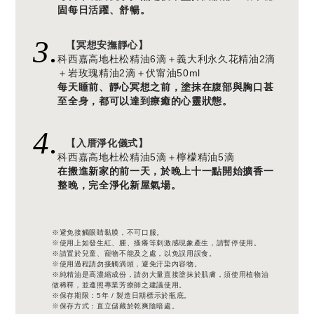
固每日活躍、舒暢。
3.
【冥想安撫靜心】
科西嘉高地杜松精油6滴＋義大利永久花精油2滴
＋岩玫瑰精油2滴＋伏甯油50ml
每天睡前、靜心冥想之前，塗抹在腹部與胸口甚
至全身，都可以達到療癒的心靈狀態。
4.
【入厝淨化儀式】
科西嘉高地杜松精油5滴＋檸檬精油5滴
在搬進新家的前一天，於晚上十一點開始擴香一
整晚，完全淨化新屋氣場。
※避免接觸眼睛黏膜，不可口服。
※使用上如發生紅、腫、搔癢等刺激感現象產生，請暫停使用。
※請置於兒童、寵物不能及之處，以免誤用誤食。
※使用過程請勿接觸滴頭，避免汙染內容物。
※純精油是高濃縮成份，請勿大量直接塗抹於肌膚，須使用植物油
做稀釋，並遵照專業芳療師之建議使用。
※保存期限：5年 / 製造日期標示於瓶底。
※保存方式：直立儲藏於乾爽陰暗處。