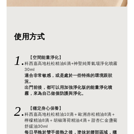
使用方式
1.
【空間能量淨化】
科西嘉高地杜松精油6滴+神聖純菁氣場淨化噴霧
30ml
適合非常敏感，或是處於一些特殊的環境跟狀
況。
出門前後，都可以用加強淨化版的能量淨化噴
霧，來為自己做個防護與淨化。
2.
【穩定身心保養】
科西嘉高地杜松精油10滴＋歐洲赤松精油8滴＋
檸檬精油8滴＋胡椒薄荷精油4滴＋甜杏仁金盞菊
舒緩油30ml
每日早晚於雙手搓熱之後，塗抹於腰部區域，穩