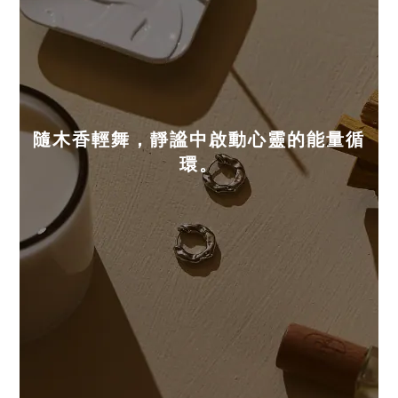
隨木香輕舞，靜謐中啟動心靈的能量循
環。