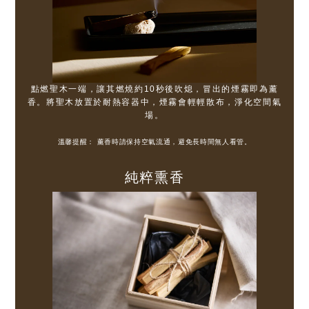
點燃聖木一端，讓其燃燒約10秒後吹熄，冒出的煙霧即為薰
香。將聖木放置於耐熱容器中，煙霧會輕輕散布，淨化空間氣
場。
溫馨提醒： 薰香時請保持空氣流通，避免長時間無人看管。
純粹熏香