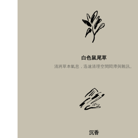
白色鼠尾草
清冽草本氣息，迅速清理空間悶滯與雜訊。
沉香