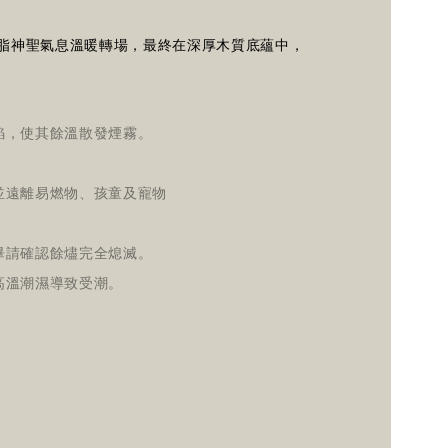
脂神聖氣息溫暖轉場，最終在深厚木質底蘊中，
焰，使其餘溫散發煙霧。
。
並遠離易燃物、孩童及寵物
畢請確認餘燼完全熄滅。
高溫潮濕導致受潮。