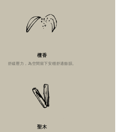
檀香
舒緩壓力，為空間留下安穩舒適餘韻。
聖木