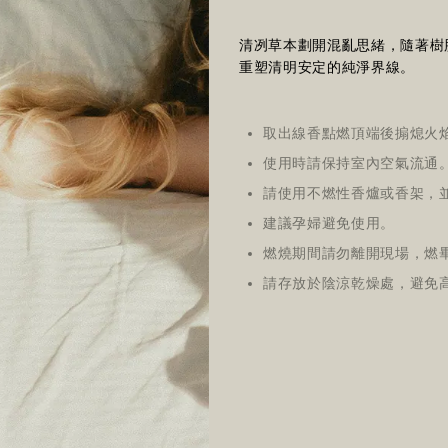
清冽草本劃開混亂思緒，隨著樹
重塑清明安定的純淨界線。
取出線香點燃頂端後搧熄火
使用時請保持室內空氣流通
請使用不燃性香爐或香架，
建議孕婦避免使用。
燃燒期間請勿離開現場，燃
請存放於陰涼乾燥處，避免