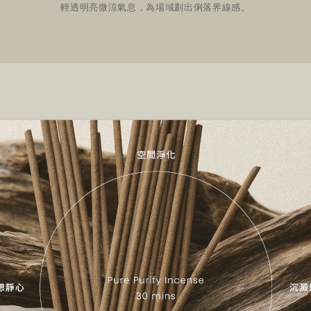
輕透明亮微涼氣息，為場域劃出俐落界線感。