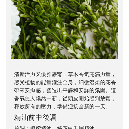
清新活力又優雅靜甯，草木香氣充滿力量，
感受植物的能量灌注全身，細微溫柔的花香
帶來安撫感，營造出平靜和安詳的氛圍。這
香氣使人煥然一新，從頭皮開始感到放鬆，
釋放所有的壓力，準備迎接全新的一天。
精油前中後調
前調：檸檬精油、綠花白千層精油