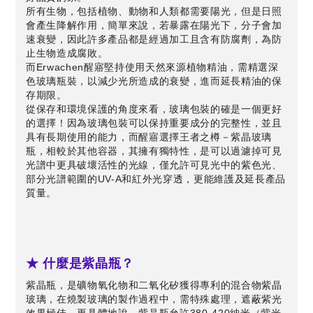
所有生物，包括植物、動物和人類都需要陽光，但是日照
會產生降解作用，簡單來說，若暴露在陽光下，分子會加
速衰變，因此許多產品都是經過加工且含有防腐劑，為防
止生物造成腐敗。
而Erwachen醒寤堅持使用天然來源植物精油，需精選深
色玻璃瓶裝，以減少光所造成的衰變，進而延長精油的保
存期限。
從保存和環境保護的角度來看，玻璃包裝的確是一個更好
的選擇！因為玻璃包裝可以保持重要成分的完整性，並且
具有長期使用的能力，而醒寤選擇王者之樽－紫晶玻璃
瓶，相較於其他容器，其擁有獨特性，是可以過濾掉可見
光譜中更具破壞活性的光線，僅允許可見光中的紫色光、
部分光譜範圍的UV-A和紅外光穿透，更能維護及延長產品
質量。
★ 什麼是紫晶瓶？
紫晶瓶，是礦物氧化物和二氧化矽獲得專利的混合物紫晶
玻璃，在燒製玻璃的製作過程中，需特殊處理，遮蔽紫光