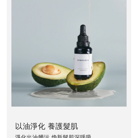
以油淨化 養護髮肌
淨化出油髒污 煥新髮肌深呼吸