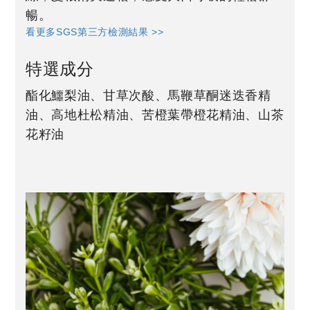
暢。
看更多SGS第三方檢測結果 >>
特選成分
酯化鱷梨油、甘草次酸、馬鞭草酮迷迭香精
油、高地杜松精油、苦橙葉帶橙花精油、山茶
花籽油