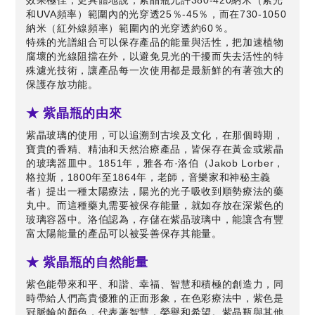
效果極佳，更具體地說，紫晶瓶允許380-420納米（紫光
和UVA頻率）範圍內的光穿透25％-45％，而在730-1050
納米（紅外線頻率）範圍內的光穿透約60％。
特殊的光譜組合可以保存產品的能量與活性，把加速植物
腐壞的光線阻擋在外，以避免見光的干擾而失去活性的特
殊濾光技術，讓產品每一次使用都是最新鮮的有著強大的
保護存放功能。
★ 紫晶瓶的由來
紫晶玻璃的使用，可以追溯到古埃及文化，在那個時期，
寶貴的香精、精油和天然治療產品，皆保存在黃金或紫晶
的玻璃器皿中。1851年，雅各布·洛伯（Jakob Lorber，
格拉斯，1800年至1864年，老師，音樂家和神秘主義
者）提出一種太陽療法，陽光的光子吸收到順勢療法的藥
丸中。而這種藥丸需要被保存能量，就如存放在深紫色的
玻璃容器中。洛伯認為，存儲在紫晶玻璃中，能讓含有豐
富太陽能量的產品可以被妥善保存其能量。
★ 紫晶瓶的自然能量
紫色能帶來和平、和諧、幸福、智慧和積極的創造力，同
時帶給人們高貴優雅的正面形象，在色彩療法中，紫色是
冠脈輪的顏色，代表著智慧，榮譽和希望。紫晶瓶與其他