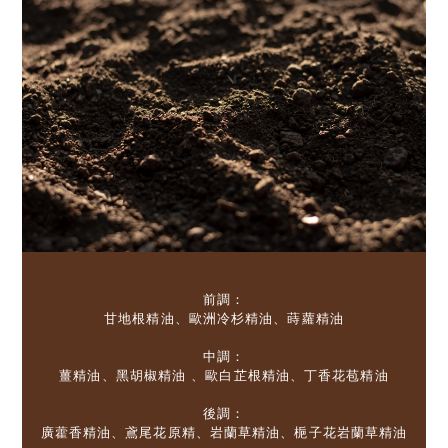
前調：
甘地根精油、歐洲冷杉精油、蒔蘿精油
中調：
薑精油、黑胡椒精油 、歐白芷根精油、丁香花苞精油
後調：
廣藿香精油、鳶尾花原精、岩蘭草精油、梔子花岩蘭草精油