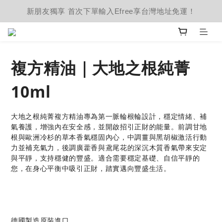
新朋友獨享 首次下單輸入Efree享台灣地址免運！
複方精油｜大地之根純菁
10ml
大地之根純菁複方精油專為第一脈輪根輪設計，穩定情緒、補
氣養護，增強內在安全感，並開啟招引正財的能量。前調甘地
根與歐洲冷杉的草本香氣穩固內心，中調薑與黑胡椒激活行動
力並補充氣力，後調廣藿香與鳶尾花的深沉木質香氣帶來安定
與平靜，支持穩健的豐盛。適合需要穩定基礎、自信平靜的
您，在身心平衡中吸引正財，踏實邁向豐盛生活。
德國製造原裝進口