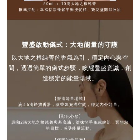
50ml ＋ 10滴大地之根純菁
推薦搭配：幸福恬淨蓬鬆平衡洗髮精、繁花盛開卸妝油
豐盛啟動儀式：大地能量的守護
以大地之根純菁的香氣為引，穩定內心與空
間，透過簡單的儀式步驟，
喚醒豐盛意識，創
造穩定的能量場域。
【營造能量場域】
滴3-5滴於擴香器，讓香氣充滿空間，穩定內外能量。
【顯化心願】
調和2滴大地之根純菁與基底油，塗抹於手腕或腹部，冥想您
的目標，感受能量流動。