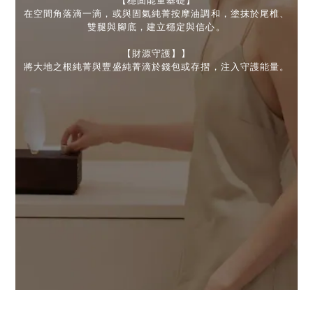
【穩固能量基礎】
在空間角落滴一滴，或與固氣純菁按摩油調和，塗抹於尾椎、
雙腿與腳底，建立穩定與信心。
【財源守護】】
將大地之根純菁與豐盛純菁滴於錢包或存摺，注入守護能量。