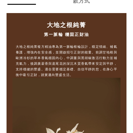
款方式
大地之根純菁
第一脈輪 穩固正財油
大地之根純菁複方精油專為第一脈輪根輪設計，穩定情緒、補氣
養護，增強內在安全感，並開啟招引正財的能量。前調甘地根與
歐洲冷杉的草本香氣穩固內心，中調薑與黑胡椒激活行動力並補
充氣力，後調廣藿香與鳶尾花的深沉木質香氣帶來安定與平靜，
支持穩健的豐盛。適合需要穩定基礎、自信平靜的您，在身心平
衡中吸引正財，踏實邁向豐盛生活。