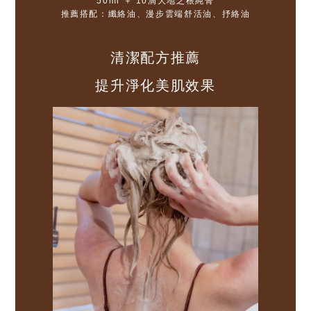
50ml ＋ 10滴大地之根純菁
推薦搭配：纖絡油、漫步雲端舒活油、抒絡油
清潔配方推薦
提升淨化美肌效果