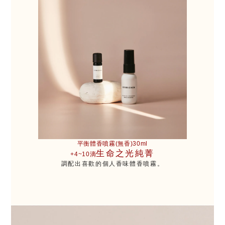
平衡體香噴霧(無香)30ml
生命之光純菁
+4~10滴
調配出喜歡的個人香味體香噴霧。