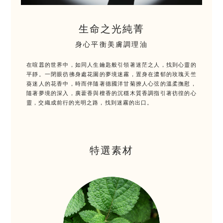
生命之光純菁
身心平衡美膚調理油
在喧囂的世界中，如同人生鑰匙般引領著迷茫之人，找到心靈的
平靜。一閉眼彷彿身處花園的夢境迷霧，置身在濃郁的玫瑰天竺
葵迷人的花香中，時而伴隨著德國洋甘菊撩人心弦的溫柔撫慰，
隨著夢境的深入，廣藿香與檀香的沉穩木質香調指引著彷徨的心
靈，交織成前行的光明之路，找到迷霧的出口。
特選素材