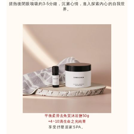
搓熱後閉眼嗅吸約3-5分鐘，沉澱心情，進入探索內心的自我世
界。
平衡柔滑去角質沐浴鹽50g
+4~10滴生命之光純菁
享受抒壓居家SPA。