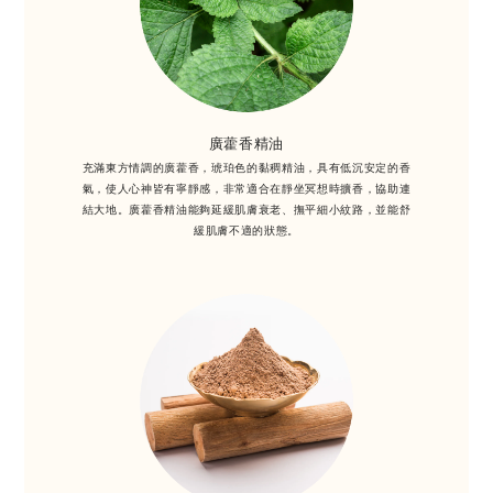
廣藿香精油
充滿東方情調的廣藿香，琥珀色的黏稠精油，具有低沉安定的香
氣，使人心神皆有寧靜感，非常適合在靜坐冥想時擴香，協助連
結大地。廣藿香精油能夠延緩肌膚衰老、撫平細小紋路，並能舒
緩肌膚不適的狀態。