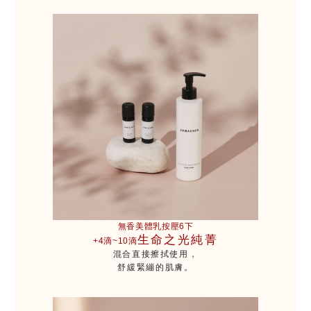
無香美體乳按壓6下
生命之光純菁
+4滴~10滴
混合直接擦拭使用，
舒緩緊繃的肌膚。