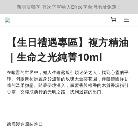
新朋友獨享 首次下單輸入Efree享台灣地址免運！
【生日禮遇專區】複方精油
｜生命之光純菁10ml
在喧囂的世界中，如人生鑰匙般引領迷茫之人，找到心靈的平
靜。閉眼間彷彿置身於濃郁的玫瑰天竺葵花園，伴隨德國洋甘
菊的溫柔撫慰。隨著夢境深入，廣藿香與檀香的木質香調指引
心靈，交織成前行的光明之路，找到迷霧的出口。	
德國製造原裝進口