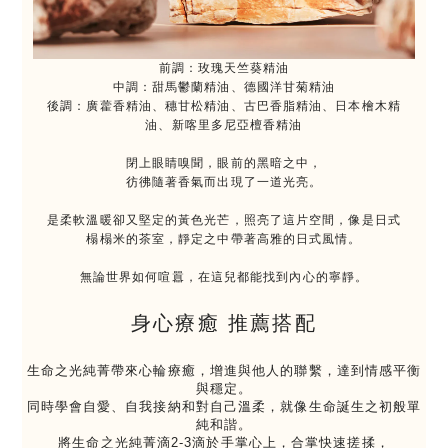
前調：玫瑰天竺葵精油
中調：甜馬鬱蘭精油、德國洋甘菊精油
後調：廣藿香精油、穗甘松精油、古巴香脂精油、日本檜木精
油、新喀里多尼亞檀香精油
閉上眼睛嗅聞，眼前的黑暗之中，
彷彿隨著香氣而出現了一道光亮。
是柔軟溫暖卻又堅定的黃色光芒，照亮了這片空間，像是日式
榻榻米的茶室，靜定之中帶著高雅的日式風情。
無論世界如何喧囂，在這兒都能找到內心的寧靜。
身心療癒 推薦搭配
生命之光純菁帶來心輪療癒，增進與他人的聯繫，達到情感平衡
與穩定。
同時學會自愛、自我接納和對自己溫柔，就像生命誕生之初般單
純和諧。
將生命之光純菁滴2-3滴於手掌心上，合掌快速搓揉，