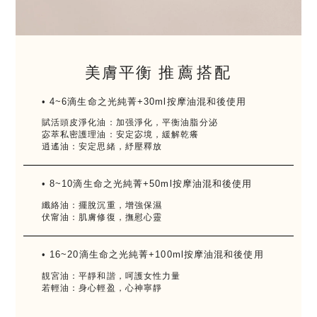
美膚平衡
推薦
搭配
• 4~6滴生命之光純菁+30ml按摩油混和後使用
賦活頭皮淨化油：加强淨化，平衡油脂分泌
宓萃私密護理油：安定宓境，緩解乾癢
逍遙油：安定思緒，紓壓釋放
• 8~10滴生命之光純菁+50ml按摩油混和後使用
纖絡油：擺脫沉重，增強保濕
伏甯油：肌膚修復，撫慰心靈
• 16~20滴生命之光純菁+100ml按摩油混和後使用
靚宮油：平靜和諧，呵護女性力量
若輕油：身心輕盈，心神寧靜