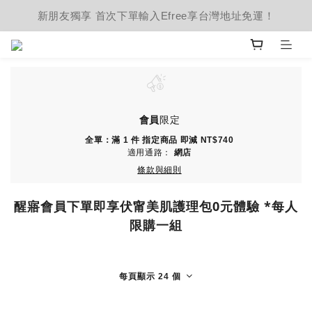
新朋友獨享 首次下單輸入Efree享台灣地址免運！
會員
限定
全單：滿 1 件 指定商品 即減 NT$740
適用通路：
網店
條款與細則
醒寤會員下單即享伏甯美肌護理包0元體驗 *每人
限購一組
每頁顯示 24 個