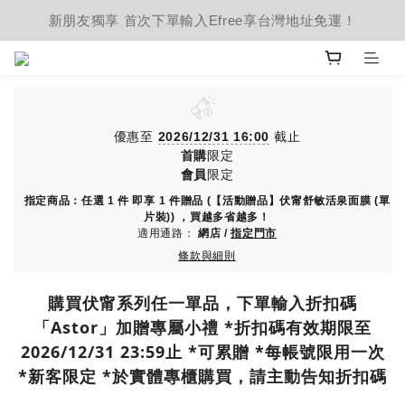
新朋友獨享 首次下單輸入Efree享台灣地址免運！
優惠至
2026/12/31 16:00
截止
首購
限定
會員
限定
指定商品：任選 1 件 即享 1 件贈品 (【活動贈品】伏甯舒敏活泉面膜 (單
片裝)) ，買越多省越多！
適用通路：
網店
/
指定門市
條款與細則
購買伏甯系列任一單品，下單輸入折扣碼
「Astor」加贈專屬小禮 *折扣碼有效期限至
2026/12/31 23:59止 *可累贈 *每帳號限用一次
*新客限定 *於實體專櫃購買，請主動告知折扣碼