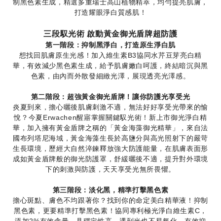
制黑色素生成，精選多重瑞士高山植物精萃，均勻提亮肌膚，
打造耀眼淨白質感肌！
三段馭光術 啟動黃金御光盾牌超防護
第一階段：抑制黑淨白，打造原生淨白肌
想找回肌膚原生光感！加入維生素B3協同水芹豆芽亮白精
華，有效減少黑色素生成，給予肌膚嫩白呵護，終結暗沉與黑
色素，由內而外散發細緻光澤，展現透亮光澤感。
第二階段：超強黃金御光盾牌！讓你防護光享受光
炎夏到來，擔心曬後肌膚刺激不適，無法好好享受光帶來的愉
悅？今夏Erwachen醒寤掌握關鍵馭光術！新上市御光淨白精
華，加入擁有黃金盾牌之稱的「黃金海藻御光精華」，來自法
國布列塔尼海域，黃金海藻生長於高鹽分與高光照射下的嚴苛
生長環境，歷經大自然淬鍊釋放強大防護能量，在肌膚表面形
成如黃金盾牌般的御光防護罩，舒緩曬後不適，提升對外環境
下的刺激與防護，天天享受光無所畏懼。
第三階段：淡化黑，精準打擊黑色素
擔心斑點、膚色不均跟著你？找到你的命定美白精華液！抑制
黑色素，更要精準打擊黑色素！協同專利極光淨白維生素C，