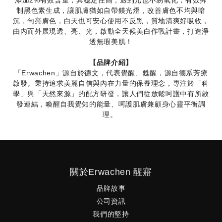
添加2%有效含量，具穩定性高，遇到光也不易氧化，有效抑
制黑色素生成，讓肌膚猶如自帶鎂光燈，改善膚色不均與暗
沉，勻亮膚色，白天也可安心使用不反黑，質地清爽好吸收，
由內而外展現透、亮、光，啟動全天候美白作戰計畫，打造淨
透無瑕美肌！
【品牌介紹】
「Erwachen」源自於德文，代表覺醒、甦醒，源自德系芳療
啟發。秉持追求美麗自信與內在力量的保養理念，專注於「科
學」與「天然來源」的配方研發，讓人們從放鬆呵護中有所啟
發連結，喚醒自我覺知的能量、呵護肌膚兼顧身心靈平衡調
理。
關於Erwachen 醒寤
品牌故事
公司資訊
我們的堅持