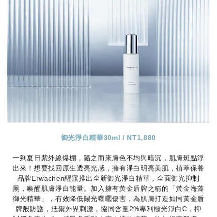
御光淨白精華30ml / NT1,880
一到夏日紫外線爆棚，隨之而來膚色不均與暗沉，肌膚斑點浮
出來！想要找回原生透亮光感，擁有淨白明亮美肌，植萃保養
品牌Erwachen醒寤推出全新御光淨白精華，全面御光抑制
黑，喚醒肌膚淨白能量。加入擁有黃金盾牌之稱的「黃金海藻
御光精華」，有效降低陽光曝曬傷害，為肌膚打造如同黃金盾
牌般防護，抵禦外界刺激，協同含量2%專利極光淨白C，抑