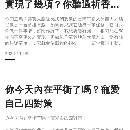
實現了幾項？你聽過祈香魔
在快節奏的生活中，我們都希望情緒可以馬上舒緩下來
法嗎？靠「小黑瓶」啟動魔
你知道嗎？其實大腦遠比我們想像的更簡單卻又超能！大腦
就像是一台超級電腦，如果你只讓它進行一項任務，它就只
這時候，一瓶多用的精油就是你的最佳神隊友！舒緩家中的
法意念，喚醒你一整年的好
會做一件事情，好比你許下「我想要變有錢」，很可能在50
年內甚至更久才實現，但如果你清楚地為大腦列出「變有錢
的待辦清單」，它就會依照你的指令，一一顯化實現！聽起
運體質，迎戰2025！
來是不是很神奇？你聽過顯化嗎？簡單的顯化公式：顯化的
2024-11-09
結果=意識＋能量＋行為＋選擇你所列出的待辦清單，就是
在你有意識的前提之下，為大腦灌注足夠的能量，進一步影
響你的行為及選擇，而達成你的顯化清單。解釋完成之後是
不是恍然大悟！原來許願如此簡單
你今天內在平衡了嗎？寵愛
自己四對策
你今天內在平衡了嗎？寵愛自己四對策！