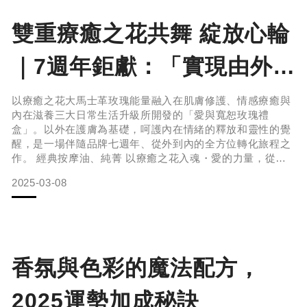
雙重療癒之花共舞 綻放心輪
🔹 半夜總是醒來，怎麼都睡不安穩？這些都可能是你的天性
在對抗錯誤的睡眠習慣！想知道該怎麼調整嗎？快來做個 3
｜7週年鉅獻：「實現由外而
秒測驗，看看你的 MBTI 專屬睡眠調整方案吧！3秒直覺測
驗，一眼看穿你的睡眠狀態，以下
內的呵護：肌膚修復，情緒
以療癒之花大馬士革玫瑰能量融入在肌膚修護、情感療癒與
內在滋養三大日常生活升級所開發的「愛與寬恕玫瑰禮
釋放，升級保養日常」愛與
盒」。以外在護膚為基礎，呵護內在情緒的釋放和靈性的覺
醒，是一場伴隨品牌七週年、從外到內的全方位轉化旅程之
作。 經典按摩油、純菁 以療癒之花入魂・愛的力量，從香
寬恕玫瑰禮盒
氣釋放濃郁大馬士革玫瑰精油為核心，散發溫暖優雅的花
2025-03-08
香，搭配乳香精油與甜馬鬱蘭精油的舒緩氣息，幫助減輕壓
力與情緒波動；後調的東印度檀香精油與沒藥精油沉穩溫
潤，結合穗甘松精油與蘇合香精油，帶來深層的平靜與安全
感。層次分明的馥郁香氣療癒心靈，啟發心
香氛與色彩的魔法配方，
2025運勢加成秘訣