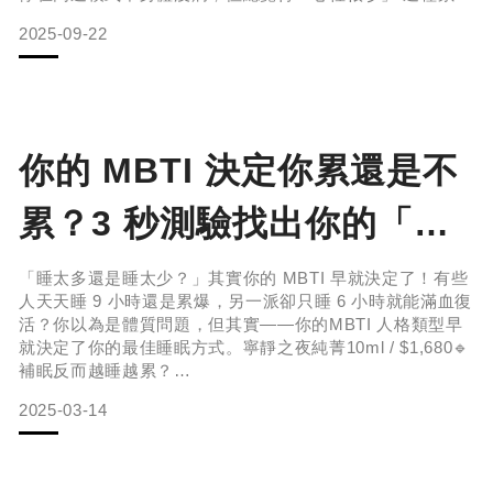
回朔到一個根本問題：為什麼放鬆這麼難？答案是——你的
2025-09-22
腦波還沒切換。 讓我們先來了解人的大腦是如何運作的？大
腦有四種基本頻率：β波－清醒、緊張、壓力、過度思考時
出現α波－放鬆但清醒的狀態，如靜坐、白日夢、呼吸練習
時θ波－進入夢境、淺眠、潛意
你的 MBTI 決定你累還是不
累？3 秒測驗找出你的「小
黑瓶」睡眠方案對抗天性
「睡太多還是睡太少？」其實你的 MBTI 早就決定了！有些
人天天睡 9 小時還是累爆，另一派卻只睡 6 小時就能滿血復
活？你以為是體質問題，但其實——你的MBTI 人格類型早
就決定了你的最佳睡眠方式。寧靜之夜純菁10ml / $1,680🔹
補眠反而越睡越累？
2025-03-14
🔹 睡不夠就像靈魂被榨乾？