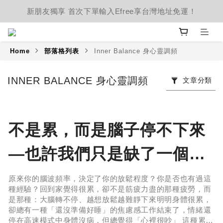
新朋友獨享 首次下單輸入Efree享台灣地址免運！
Home
部落格列表
Inner Balance 身心靈調頻
INNER BALANCE 身心靈調頻
文章分類
不是累，而是腦子停不下來
—也許我們只是缺了一個
「願意慢下來」的開關
原來你的腦波頻率，決定了你的放鬆程度？你是否也有過這
種經驗？回到家覺得很累，卻不是筋疲力盡的那種疲勞，而
是那種：大腦轉不停、越想放鬆越難靜下來明明身體很累，
卻總有一種「還沒準備好睡」的焦慮感工作結束了，情緒還
停在高速模式中身體沒病，但總覺得「心裡很吵」 這種累，