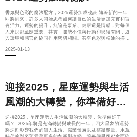
香氛與色彩的魔法配方，2025運勢加成秘訣 隨著新的一年
即將到來，許多人開始思考如何讓自己的生活更加充實和富
有活力。運勢的提升，無論是事業、健康還是情感，對每個
人來說都至關重要。其實，運勢不僅與行動和思維有關，還
與環境和感官的協同作用密切相關。甚至色彩與精油的搭
配，更是一個強大的秘密武器。 香氛與色彩的魔法色彩和精
2025-01-13
油，分別代表了視覺與嗅覺的感官力量。色彩能夠引起情緒
反應，提升精神狀態，甚至改變能量流動；而精油則擁有強
大的療癒作用，能夠調節身心狀況，並且影響情緒、氣場和
整體的氣質。當色彩與精油的能
迎接2025，星座運勢與生活
風潮的大轉變，你準備好了
嗎？
迎接2025，星座運勢與生活風潮的大轉變，你準備好了
嗎？ 2025年將是充滿轉變與成長的一年，四大星象的運勢
將深刻影響我們的個人生活、職業發展以及整體能量。水瓶
時代的到來預示著更多的創新與改變，讓每個星座都會面臨