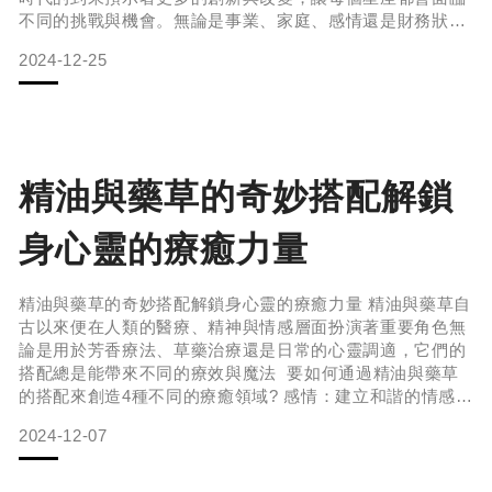
不同的挑戰與機會。無論是事業、家庭、感情還是財務狀
況，每個星座都需要調整策略，以適應這個充滿變革的時
2024-12-25
代。而精油的力量則成為了幫助我們穩定情緒、提升能量和
激發靈感的重要工具。所以火象、風象、水象與土象這四大
星象的運勢出發，探討如何在2025年運用精油來支持自
己？ 火象星座的2025
精油與藥草的奇妙搭配解鎖
身心靈的療癒力量
精油與藥草的奇妙搭配解鎖身心靈的療癒力量 精油與藥草自
古以來便在人類的醫療、精神與情感層面扮演著重要角色無
論是用於芳香療法、草藥治療還是日常的心靈調適，它們的
搭配總是能帶來不同的療效與魔法 要如何通過精油與藥草
的搭配來創造4種不同的療癒領域? 感情：建立和諧的情感關
係感情層面的療癒，通常需要協調心靈的情緒波動，增強愛
2024-12-07
與接納的能量。精油與藥草的搭配在這方面具有深刻的效
果。常見的搭配包括：薰衣草精油 + 玫瑰花瓣：薰衣草精油
因其放鬆與舒緩作用，能幫助緩解情緒壓力，能有更好的睡