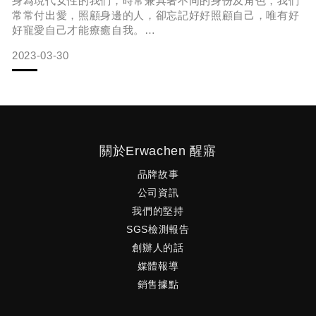
身為現代女性的我們，時常兼具著不同的身份及角色，我們
常常付出愛，照顧身邊的人，卻忘記好好照顧自己，唯有好
好寵愛自己才能療癒自我。
2023-03-30
不同年齡、不同時刻，我們都希望每個時刻
具備著「自信、美麗」就像一盞自帶光芒的燈，在每個階段
都能綻放最動人的你。
關於Erwachen 醒寤
品牌故事
｜寵愛計畫#1 跟自己來場約會吧｜
公司資訊
我們的堅持
擁有多種身份的你，忙碌之餘，常常喘不過氣？很想躲進一
SGS檢測報告
個只有自己的世界裡？
創辦人的話
媒體報導
挑個一天或是一個下午保留一個完整的時段給自己，
銷售據點
拋開那些身份的枷鎖，此刻的世界只有你