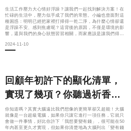
案！
生活工作壓力大心情好浮躁？讓我們一起找到解決方案！在
忙碌的生活中，壓力似乎成了我們的常態。小編也曾面對這
種困惑：明明已經把家裡打掃得一乾二淨，為什麼心情卻還
是浮躁不安、感到焦慮呢？這背後的原因，不僅是環境的影
響，還與我們的身心狀態習習相關，而家應該是讓我們得到
放鬆和舒適的地方。首先我們得先尋找壓力源
2024-11-10
靜下心來，問問自己真正的壓力來自哪裡？是否有未解決的
工作或情緒需要釋放呢？
回顧年初許下的顯化清單，
實現了幾項？你聽過祈香魔
在快節奏的生活中，我們都希望情緒可以馬上舒緩下來
法嗎？靠「小黑瓶」啟動魔
你知道嗎？其實大腦遠比我們想像的更簡單卻又超能！大腦
就像是一台超級電腦，如果你只讓它進行一項任務，它就只
這時候，一瓶多用的精油就是你的最佳神隊友！舒緩家中的
法意念，喚醒你一整年的好
會做一件事情，好比你許下「我想要變有錢」，很可能在50
年內甚至更久才實現，但如果你清楚地為大腦列出「變有錢