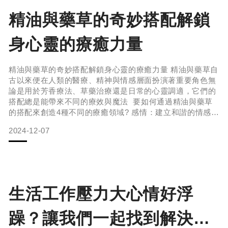
精油與藥草的奇妙搭配解鎖
身心靈的療癒力量
精油與藥草的奇妙搭配解鎖身心靈的療癒力量 精油與藥草自
古以來便在人類的醫療、精神與情感層面扮演著重要角色無
論是用於芳香療法、草藥治療還是日常的心靈調適，它們的
搭配總是能帶來不同的療效與魔法 要如何通過精油與藥草
的搭配來創造4種不同的療癒領域? 感情：建立和諧的情感關
係感情層面的療癒，通常需要協調心靈的情緒波動，增強愛
2024-12-07
與接納的能量。精油與藥草的搭配在這方面具有深刻的效
果。常見的搭配包括：薰衣草精油 + 玫瑰花瓣：薰衣草精油
因其放鬆與舒緩作用，能幫助緩解情緒壓力，能有更好的睡
眠品質；而玫瑰花則代表
生活工作壓力大心情好浮
躁？讓我們一起找到解決方