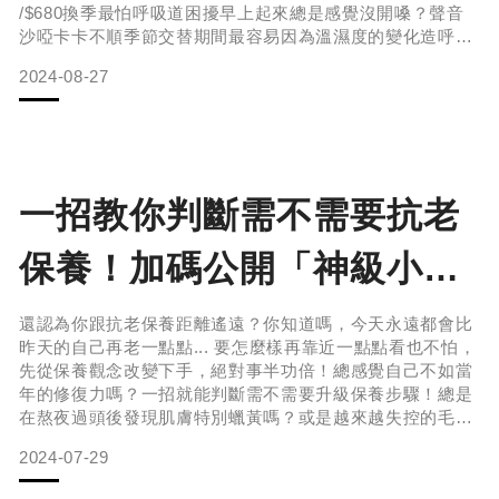
/$680換季最怕呼吸道困擾早上起來總是感覺沒開嗓？聲音
沙啞卡卡不順季節交替期間最容易因為溫濕度的變化造呼吸
道總是卡卡的不好受。依照季節食譜推薦多食潤肺的食品之
2024-08-27
外，睡前在床邊小桌放杯開水，平衡整夜冷氣的乾燥環境，
也能有效緩解起床喉嚨乾癢引起的不適症狀。
呼吸象徵著我們與外界的交流、更不論好壞。溝通最重要，
「喉輪」是一生的課題。（左）冷
一招教你判斷需不需要抗老
保養！加碼公開「神級小黑
瓶」的美肌配方，不要等臉
還認為你跟抗老保養距離遙遠？你知道嗎，今天永遠都會比
昨天的自己再老一點點... 要怎麼樣再靠近一點點看也不怕，
上的細紋冒出來才悔不當
先從保養觀念改變下手，絕對事半功倍！總感覺自己不如當
年的修復力嗎？一招就能判斷需不需要升級保養步驟！總是
在熬夜過頭後發現肌膚特別蠟黃嗎？或是越來越失控的毛孔
初...
怎麼遮瑕也遮不住？每天一片面膜保養現在已經沒有辦法改
2024-07-29
善那些乾燥困擾？其實這一點一滴都在告訴你：「肌損害已
經悄悄找上你了...再不主動改變，下一步就是肌老化！」主