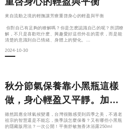
重啓身心的輕盈與平衡
回理想美
來自流動之境的輕撫讓芳療重啓身心的輕盈與平衡
你對自己有足夠的瞭解嗎？你是怎麽認識自己的呢？所謂瞭
解，不只是喜歡吃什麽、興趣愛好這些外在的需求，而是能
清楚的意識到自己情緒、身體上的變化。
2024-10-30
在忙碌的生活中能夠獨立做到【自我覺察】實屬不易，所有
的情緒與身體的變化都息息相關，如果無法及時察覺自身的
需求很容易身心受困生病。
Erwachen醒寤今年年末推出「流動之境純菁沐浴禮盒」以
天然精油植萃能量，帶領我們靜下心探索自身；讓它成爲我
秋分節氣保養靠小黑瓶這樣
們的身體掃描器，藉助芳療能量仔細聆聽身體想要傳達的訊
息。
做，身心輕盈又平靜。加碼
MBTI16型人格的保養守
雖然因應全球氣候變遷，台灣很難感受到四季之美，不過老
祖宗的智慧還是不能忘，換季該怎麼保養？又有哪些小黑瓶
則，記得要收藏！
的隱藏版用法？一次公開！平衡舒敏無香沐浴露250ml