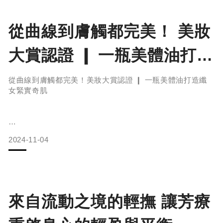
向的財運和機會。 開啓豐盛招財魔法 4大單方精油必備 在
眾多精油中，以下幾種精
從曲線到膚觸都完美！ 美妝
大賞認證 ❙ 一瓶美體油打造
纖女緊實奇肌
從曲線到膚觸都完美！美妝大賞認證 ❙ 一瓶美體油打造纖
女緊實奇肌
當你站在鏡子前輕撫自己的肌膚，是否也曾經感慨“啊..那曾
2024-11-04
經緊致光滑的身體，隨著忙碌的日子、生活的壓力、身份的
轉移而逐漸消失了..”我們把時間分給了家庭孩子工作，留下
來照顧自己的時間卻少之又少。
在德系芳療專研多年的Erwachen醒寤為女性生活來一份簡
單身材管理提案，喚醒身體對於美的渴望。在忙碌的時代
來自流動之境的輕撫 讓芳療
中，每天10分鐘輕鬆將美麗帶入生活，重拾絲滑緊實肌膚與
輪廓。 「緊實」比「瘦」更重要纖絡油以天然成分帶你找