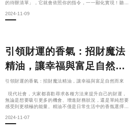
的待辦清單」，它就會依照你的指令，一一顯化實現！聽起
運體質，迎戰2025！
來是不是很神奇？你聽過顯化嗎？簡單的顯化公式：顯化的
2024-11-09
結果=意識＋能量＋行為＋選擇你所列出的待辦清單，就是
在你有意識的前提之下，為大腦灌注足夠的能量，進一步影
響你的行為及選擇，而達成你的顯化清單。解釋完成之後是
不是恍然大悟！原來許願如此簡單
引領財運的香氣：招財魔法
精油，讓幸福與富足自然而
來
引領財運的香氣：招財魔法精油，讓幸福與富足自然而來
現代社會，大家都喜歡尋求各種方法來提升自己的財運，
無論是想要吸引更多的機會、增進財務狀況，還是單純想要
感受到更積極的能量。精油不僅是日常生活中的香氛選擇，
更是一種能量的輔助工具，能夠幫助我們調整心態，吸引正
2024-11-07
向的變化，甚至對我們的財富運作產生積極影響。雖然不具
備魔法般的超自然能力，但它們通過純植物提煉的香氣和能
量，可以在我們的生活中起到潛移默化的影響，吸引更多正