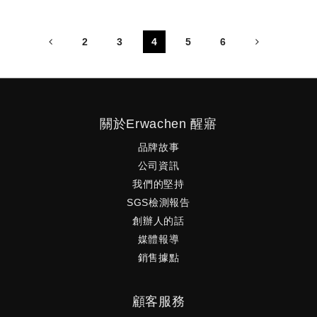
動式抗老，簡單幾步驟就能延緩歲月摧殘隨著時間流失，肌
膚無可避免要經歷老化現
2
3
4
5
6
關於Erwachen 醒寤
品牌故事
公司資訊
我們的堅持
SGS檢測報告
創辦人的話
媒體報導
銷售據點
顧客服務