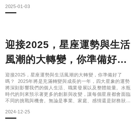
讓每個重要時刻都充滿更深的意義。醒寤為大家精心設計了
2025-01-03
針對農曆新年不同日子所需的氛圍搭配，讓你的新年充滿祝
福與正能量。 小年夜 ❘ 祭灶神 & 大掃除 淨息純菁 10ml
$1680 小年夜是祭灶神的日子，也是家家戶戶進行大掃除
迎接2025，星座運勢與生活
風潮的大轉變，你準備好了
嗎？
迎接2025，星座運勢與生活風潮的大轉變，你準備好了
嗎？ 2025年將是充滿轉變與成長的一年，四大星象的運勢
將深刻影響我們的個人生活、職業發展以及整體能量。水瓶
時代的到來預示著更多的創新與改變，讓每個星座都會面臨
不同的挑戰與機會。無論是事業、家庭、感情還是財務狀
況，每個星座都需要調整策略，以適應這個充滿變革的時
2024-12-25
代。而精油的力量則成為了幫助我們穩定情緒、提升能量和
激發靈感的重要工具。所以火象、風象、水象與土象這四大
星象的運勢出發，探討如何在2025年運用精油來支持自
己？ 火象星座的2025