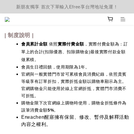
新朋友獨享 首次下單輸入Efree享台灣地址免運！
| 制度說明 |
會員累計金額
依照
實際付費金額
，實際付費金額為：訂
單上的合計(扣除優惠、扣除購物金)最後實際付款金額
做累積。
會員生日禮回饋，使用期限為1年。
官網與一般實體門市皆可累積會員消費紀錄，依照貴賓
等級享有訂單折扣，實際折抵金額以購物車顯示為主。
官網購物金只能使用於線上官網折抵，實體門市消費不
可折抵。
購物金限下次官網線上購物時使用，購物金折抵條件為
該筆消費金額
5%
。
Erwachen醒寤擁有保留、修改、暫停及解釋活動
內容之權利。