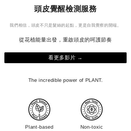
活力節奏古人有句話：「小暑曬棉被，大暑曬衣裳。」在
頭皮覺醒檢測服務
讓肌
這個濕氣漸重的季節，人們會將冬天收藏的棉被拿出來曝
過強的產品 強調「深層
曬，去除積藏其中的霉味。這個傳統習俗，其實也隱含著
乳，
我們相信，頭皮不只是髮絲的起點，更是自我覺察的開端。
節氣對身體的提醒—我們同樣需要「動一動」、流流汗，
水洗臉 熱水會加速皮脂流失，也可能破壞
減少天氣悶熱帶來的沉重感、倦怠與夜間不易放鬆等不
膚更敏
從花植能量出發，重啟頭皮的呵護節奏
適。 小暑養生提案｜夏日專屬的沁涼芳療儀式夏季悶
的肌
熱，容易讓人情緒煩躁。因此在這段時間，舒緩壓力與活
失衡
絡肌膚，就成了保養的重點。 我們特別推薦以 7 月全新
在夏
看更多影片 →
上市的【馬鞭草沁涼系列】，打造屬於你的夏日保養儀
「洗得
式： 白天｜喚醒感官、一掃煩悶氣息 炎熱天氣讓你精神
泡或
渙散嗎？ 這時可以使用充滿明亮氣息的柑橘果香或草本
清潔
The incredible power of PLANT.
植物來提振精神。推薦隨身攜帶「馬鞭草沁涼晴露」，以
約3
柔和玫瑰、明亮馬鞭草與清新薄荷為底，在感到煩躁悶熱
按摩，不過度摩
時輕輕噴灑，就像是替情緒按下暫停鍵，讓輕透微涼的水
洗後30秒內開
潤觸感，帶領肌膚與身心重新深呼吸。 晚間｜安撫身
速回到穩定狀態
心、沁涼舒緩保養 小暑是個容易讓人感到疲倦的節氣，
不是
特別是久坐辦公桌，一天下來常覺得雙腿緊繃、身體有沉
持油
Plant-based
Non-toxic
重感的人。夜晚沐浴後，特別適合使用「馬鞭草沁涼純
擇，擺