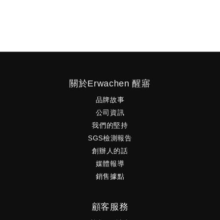
fearless, determined and right.
境打
自付運費
關於Erwachen 醒寤
品牌故事
公司資訊
我們的堅持
SGS檢測報告
創辦人的話
媒體報導
銷售據點
顧客服務