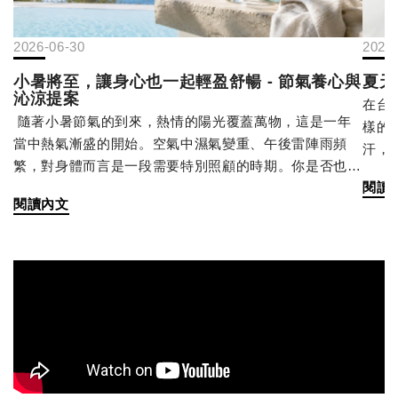
2026-06-30
2026
小暑將至，讓身心也一起輕盈舒暢 - 節氣養心與
夏天
沁涼提案
在台
隨著小暑節氣的到來，熱情的陽光覆蓋萬物，這是一年
樣的
當中熱氣漸盛的開始。空氣中濕氣變重、午後雷陣雨頻
汗，
繁，對身體而言是一段需要特別照顧的時期。你是否也有
熱」
閱讀
過這樣的經驗 - 天氣悶熱到讓人提不起勁，食慾也隨著溫
發出
閱讀內文
度直線下降？其實這些反應，正是身體在提醒你：該注重
會進
「養心」與「生活調養」了。 ☀️ 養心，為身體打好基礎
而出
古人認為，在炎熱的季節裡更要善待身體，順應節氣保
腺活
養。調養心神： 夏季易煩躁，應盡量避免過度勞累和情
出汗
緒激動，保持心情愉悅平靜。飲食調養： 俗話說小暑有
適合
三寶：「黃鱔、蓮藕、綠豆芽」。飲食宜清淡、易消化，
分流
多吃富含水分的蔬果；也可適量飲用加鹽檸檬汁或酸梅汁
油脂
來生津解渴。規律作息： 順應自然早睡早起，避免熬
肌膚
夜，有助於日常的活力保養與收斂。 🌧️ 告別沉重，找回
一天洗三次以上 