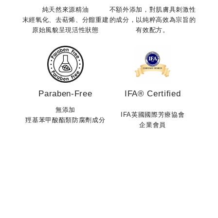
菁」搭配植物油進行身體按摩保養。透過白馬鞭草層次豐
純天然來源精油
不額外添加，對肌膚具刺激性
微生
富的清爽草本氣息，微風般的涼感能迅速舒緩體表的悶
末經氧化、去萜烯、分餾重建
的成分，以純粹高效為宗旨的
適，養
原始風貌呈現活性狀態
有效配方。
熱，卸下一整天的疲憊與緊繃感。 順應節氣，是最自然
撫肌
的保養之道節氣不只是天氣變化的節奏，更是一種提醒我
糙感，
們「回到身體」的生活哲學。當我們學會配合自然節奏，
自甜
調整生活方式與保養習慣，便能在每個季節中活得更輕
分、
盈、自在。 在小暑這個轉捩點，讓 ERWACHEN 醒寤的
問題
德系芳香精油成為你的生活儀式。每一次沁涼芳香的呼
Paraben-Free
IFA® Certified
本身
吸，都是對自己最純粹的溫柔照顧。
的不
無添加
IFA英國國際芳療協會
是一
羥基苯甲酸酯類防腐劑成分
企業會員
也會變得更加
的狀
保養
開錯
持清
不是
助它
喚醒你的所有，勇敢的做出對的決定。 Awakening to
一個