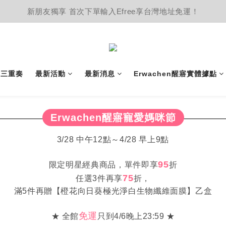
新朋友獨享 首次下單輸入Efree享台灣地址免運！
護三重奏
最新活動
最新消息
Erwachen醒寤實體據點
Erwachen醒寤寵愛媽咪節
3/28 中午12點～4/28 早上9點
95
限定明星經典商品，單件即享
折
75
任選3件再享
折，
滿5件再贈【橙花向日葵極光淨白生物纖維面膜】乙盒
免運
★ 全館
只到4/6晚上23:59 ★