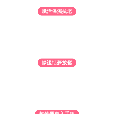
賦活保濕抗老
靜謐恬夢放鬆
超值優惠入手組