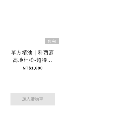
售完
單方精油｜科西嘉
高地杜松-超特級
10ml
NT$1,680
加入購物車