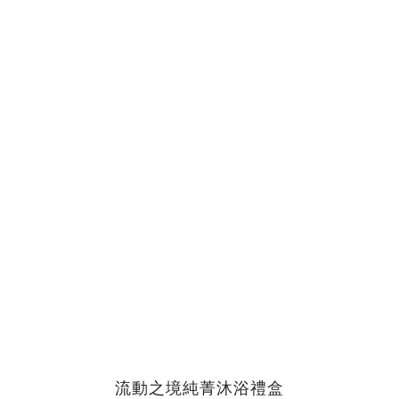
流動之境純菁沐浴禮盒