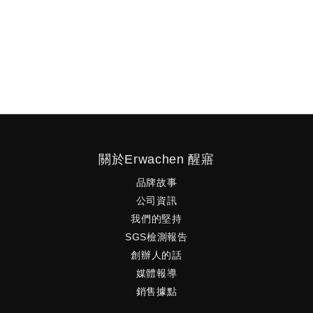
不是
助它
喚醒你的所有，勇敢的做出對的決定。 Awakening to
fearless, determined and right.
一個
境打
自付運費
關於Erwachen 醒寤
品牌故事
公司資訊
我們的堅持
SGS檢測報告
創辦人的話
媒體報導
銷售據點