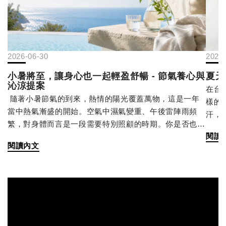
2026-06-30
2026
小暑將至，讓身心也一起輕盈舒暢 - 節氣養心與
夏天
沁涼提案
在台
隨著小暑節氣的到來，熱情的陽光覆蓋萬物，這是一年
樣的
當中熱氣漸盛的開始。空氣中濕氣變重、午後雷陣雨頻
汗，
繁，對身體而言是一段需要特別照顧的時期。你是否也有
熱」
閱讀
過這樣的經驗 - 天氣悶熱到讓人提不起勁，食慾也隨著溫
發出
閱讀內文
度直線下降？其實這些反應，正是身體在提醒你：該注重
會進
「養心」與「生活調養」了。 ☀️ 養心，為身體打好基礎
而出
古人認為，在炎熱的季節裡更要善待身體，順應節氣保
腺活
養。調養心神： 夏季易煩躁，應盡量避免過度勞累和情
出汗
緒激動，保持心情愉悅平靜。飲食調養： 俗話說小暑有
適合
三寶：「黃鱔、蓮藕、綠豆芽」。飲食宜清淡、易消化，
分流
多吃富含水分的蔬果；也可適量飲用加鹽檸檬汁或酸梅汁