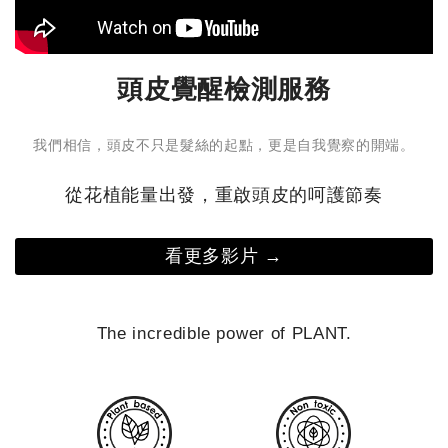
油脂
來生津解渴。規律作息： 順應自然早睡早起，避免熬
肌膚
夜，有助於日常的活力保養與收斂。 🌧️ 告別沉重，找回
一天洗三次以上 
活力節奏古人有句話：「小暑曬棉被，大暑曬衣裳。」在
頭皮覺醒檢測服務
讓肌
這個濕氣漸重的季節，人們會將冬天收藏的棉被拿出來曝
過強的產品 強調「深層
曬，去除積藏其中的霉味。這個傳統習俗，其實也隱含著
乳，
我們相信，頭皮不只是髮絲的起點，更是自我覺察的開端。
節氣對身體的提醒—我們同樣需要「動一動」、流流汗，
水洗臉 熱水會加速皮脂流失，也可能破壞
減少天氣悶熱帶來的沉重感、倦怠與夜間不易放鬆等不
膚更敏
從花植能量出發，重啟頭皮的呵護節奏
適。 小暑養生提案｜夏日專屬的沁涼芳療儀式夏季悶
的肌
熱，容易讓人情緒煩躁。因此在這段時間，舒緩壓力與活
失衡
絡肌膚，就成了保養的重點。 我們特別推薦以 7 月全新
在夏
看更多影片 →
上市的【馬鞭草沁涼系列】，打造屬於你的夏日保養儀
「洗得
式： 白天｜喚醒感官、一掃煩悶氣息 炎熱天氣讓你精神
泡或
渙散嗎？ 這時可以使用充滿明亮氣息的柑橘果香或草本
清潔
The incredible power of PLANT.
植物來提振精神。推薦隨身攜帶「馬鞭草沁涼晴露」，以
約3
柔和玫瑰、明亮馬鞭草與清新薄荷為底，在感到煩躁悶熱
按摩，不過度摩
時輕輕噴灑，就像是替情緒按下暫停鍵，讓輕透微涼的水
洗後30秒內開
潤觸感，帶領肌膚與身心重新深呼吸。 晚間｜安撫身
速回到穩定狀態
心、沁涼舒緩保養 小暑是個容易讓人感到疲倦的節氣，