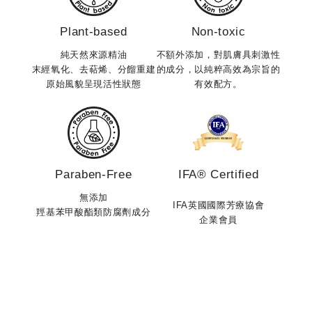
不是
特別是久坐辦公桌，一天下來常覺得雙腿緊繃、身體有沉
持油
Plant-based
Non-toxic
重感的人。夜晚沐浴後，特別適合使用「馬鞭草沁涼純
擇，擺
菁」搭配植物油進行身體按摩保養。透過白馬鞭草層次豐
純天然來源精油
不額外添加，對肌膚具刺激性
微生
富的清爽草本氣息，微風般的涼感能迅速舒緩體表的悶
末經氧化、去萜烯、分餾重建
的成分，以純粹高效為宗旨的
適，養
原始風貌呈現活性狀態
有效配方。
熱，卸下一整天的疲憊與緊繃感。 順應節氣，是最自然
撫肌
的保養之道節氣不只是天氣變化的節奏，更是一種提醒我
糙感，
們「回到身體」的生活哲學。當我們學會配合自然節奏，
自甜
調整生活方式與保養習慣，便能在每個季節中活得更輕
分、
盈、自在。 在小暑這個轉捩點，讓 ERWACHEN 醒寤的
問題
德系芳香精油成為你的生活儀式。每一次沁涼芳香的呼
Paraben-Free
IFA® Certified
本身
吸，都是對自己最純粹的溫柔照顧。
的不
無添加
IFA英國國際芳療協會
是一
羥基苯甲酸酯類防腐劑成分
企業會員
也會變得更加
的狀
保養
開錯
持清