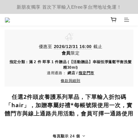
新朋友獨享 首次下單輸入Efree享台灣地址免運！
優惠至
2026/12/31 16:00
截止
會員
限定
指定分類：滿 2 件 即享 1 件贈品 (【活動贈品】幸福恬淨蓬鬆平衡洗髮
精30ml)
適用通路：
網店
/
指定門市
條款與細則
任選2件頭皮養護系列單品，下單輸入折扣碼
「hair」，加贈專屬好禮*每帳號限使用一次，實
體門市與線上通路共用活動，會員可擇一通路使用
每頁顯示 24 個