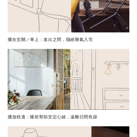
擺在玄關／車上：進出之間，隔絕雜氣入宅
擺放枕邊：睡前幫助安定心緒，遠離日間焦躁