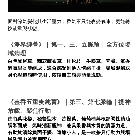
面對節氣變化與生活壓力，香氣不只能改變氣味，更能轉
換能量與狀態。
《淨界純菁》｜第一、三、五脈輪｜全方位場
域清理
白色鼠尾草、穗花薰衣草、杜松枝、牛膝草、芳樟、沉香
醇百里香等組成，適合感受到他人情緒干擾、場域混濁或
身心壓迫感時使用，恢復自主感與能量流動。
《
芸香五重奏純菁
》｜第三、第七脈輪｜提神
放鬆、聚焦行動
由竹葉花椒、秘魯聖木、苦橙葉、葡萄柚與根部調性精油
調和而成，氣味清新醒神，兼具果香與木質的清潔力道。
有助於清除負面干擾、遠離小人，是一款兼具行動力與場
域防護力的實用配方。