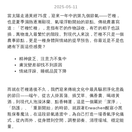
2025-05-11
當太陽走過黃經75度，迎來一年中的第九個節氣——芒種，
也是夏季濕熱逐漸顯現、氣場浮動開始的節點。傳統農書寫
道：「芒種忙種」，意指有芒的作物該收，有芒的稻子也該
插，萬物進入最繁忙的階段。對現代人來說，芒種不只是一個
農事節點，更是一種身體與情緒的提早預告。你最近是不是也
總有下面這些感覺？
精神疲乏、注意力不集中
膚況變差卻找不到原因
情緒浮躁、睡眠品質下降
而就在芒種過後不久，我們迎來傳統文化中最具驅邪淨化意義
的節日——端午。從古人掛菖蒲、插艾草、佩香囊、喝雄黃
酒，到現代人泡澡沐蘭、點香轉運，這是一個屬於「潔淨」、
「防護」、「重新開始」的時節。就跟著Erwachen醒寤小黑
瓶保養魔法，在這段節氣過渡中，為自己打造一場香氣淨化儀
式，從內而外，從身體到空間，調整節奏、清理場域、穩定能
量。