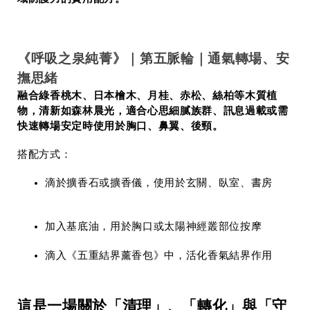
《
呼吸之泉純菁
》｜第五脈輪｜通氣轉場、安
撫思緒
融合綠香桃木、日本檜木、月桂、赤松、絲柏等木質植
物，清新如森林晨光，適合心思細膩族群、訊息過載或需
快速轉場安定時使用於胸口、鼻翼、後頸。
搭配方式：
滴於擴香石或擴香儀，使用於玄關、臥室、書房
加入基底油，用於胸口或太陽神經叢部位按摩
滴入《五重結界薰香包》中，活化香氣結界作用
這是一場關於「清理」、「轉化」與「守