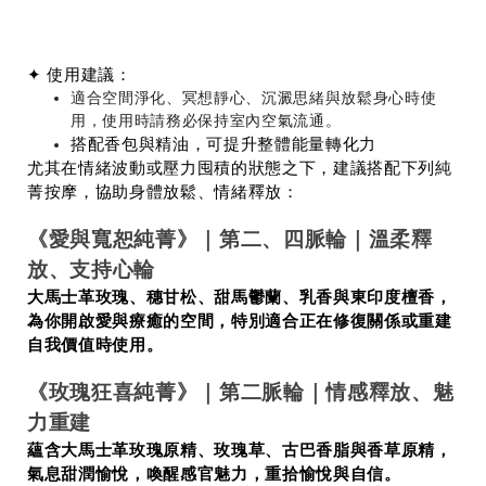
✦ 使用建議：
適合空間淨化、冥想靜心、沉澱思緒與放鬆身心時使
用，使用時請務必保持室內空氣流通。
搭配香包與精油，可提升整體能量轉化力
尤其在情緒波動或壓力囤積的狀態之下，建議搭配下列純
菁按摩，協助身體放鬆、情緒釋放：
《
愛與寬恕純菁
》｜第二、四脈輪｜溫柔釋
放、支持心輪
大馬士革玫瑰、穗甘松、甜馬鬱蘭、乳香與東印度檀香，
為你開啟愛與療癒的空間，特別適合正在修復關係或重建
自我價值時使用。
《
玫瑰狂喜純菁
》｜第二脈輪｜情感釋放、魅
力重建
蘊含大馬士革玫瑰原精、玫瑰草、古巴香脂與香草原精，
氣息甜潤愉悅，喚醒感官魅力，重拾愉悅與自信。