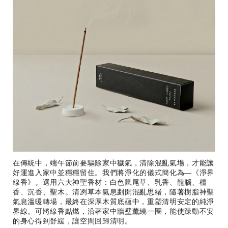
在傳統中，端午節前要驅除家中穢氣，清除混亂氣場，才能讓
好運進入家中並穩穩留住。我們將淨化的儀式簡化為—《淨界
線香》。選用六大神聖香材：白色鼠尾草、乳香、龍腦、檀
香、沉香、聖木。清冽草本氣息劃開混亂思緒，隨著樹脂神聖
氣息溫暖轉場，最終在深厚木質底蘊中，重塑清明安定的純淨
界線。可將線香點燃，沿著家中牆壁薰繞一圈，能使躁動不安
的身心得到舒緩，讓空間回歸清明。