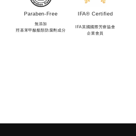
德系芳香精油成為你的生活儀式。每一次沁涼芳香的呼
本身
吸，都是對自己最純粹的溫柔照顧。
Paraben-Free
IFA® Certified
的不
是一
無添加
IFA英國國際芳療協會
也會變得更加
羥基苯甲酸酯類防腐劑成分
企業會員
的狀
保養
開錯
持清
不是
助它
一個
喚醒你的所有，勇敢的做出對的決定。 Awakening to
境打
fearless, determined and right.
自付運費