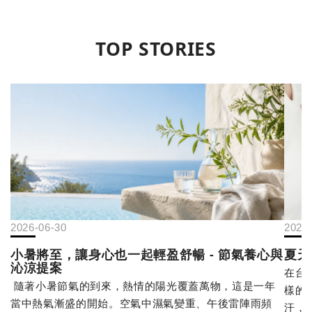
TOP STORIES
2026-06-30
2026
小暑將至，讓身心也一起輕盈舒暢 - 節氣養心與
夏天
沁涼提案
在台
隨著小暑節氣的到來，熱情的陽光覆蓋萬物，這是一年
樣的
當中熱氣漸盛的開始。空氣中濕氣變重、午後雷陣雨頻
汗，