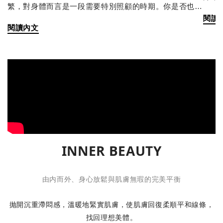
繁，對身體而言是一段需要特別照顧的時期。你是否也有
熱」
閱讀
過這樣的經驗 - 天氣悶熱到讓人提不起勁，食慾也隨著溫
發出
閱讀內文
度直線下降？其實這些反應，正是身體在提醒你：該注重
會進
「養心」與「生活調養」了。 ☀️ 養心，為身體打好基礎
而出
古人認為，在炎熱的季節裡更要善待身體，順應節氣保
腺活
養。調養心神： 夏季易煩躁，應盡量避免過度勞累和情
出汗
緒激動，保持心情愉悅平靜。飲食調養： 俗話說小暑有
適合
三寶：「黃鱔、蓮藕、綠豆芽」。飲食宜清淡、易消化，
分流
多吃富含水分的蔬果；也可適量飲用加鹽檸檬汁或酸梅汁
油脂
來生津解渴。規律作息： 順應自然早睡早起，避免熬
肌膚
夜，有助於日常的活力保養與收斂。 🌧️ 告別沉重，找回
一天洗三次以上 
活力節奏古人有句話：「小暑曬棉被，大暑曬衣裳。」在
INNER BEAUTY
讓肌
這個濕氣漸重的季節，人們會將冬天收藏的棉被拿出來曝
過強的產品 強調「深層
曬，去除積藏其中的霉味。這個傳統習俗，其實也隱含著
乳，
由内而外、身心放鬆與肌膚無瑕的完美平衡
節氣對身體的提醒—我們同樣需要「動一動」、流流汗，
水洗臉 熱水會加速皮脂流失，也可能破壞
減少天氣悶熱帶來的沉重感、倦怠與夜間不易放鬆等不
膚更敏
抛開沉重滯悶感，溫暖地緊實肌膚，使肌膚回復柔順平和線條，
適。 小暑養生提案｜夏日專屬的沁涼芳療儀式夏季悶
的肌
熱，容易讓人情緒煩躁。因此在這段時間，舒緩壓力與活
找回理想美體。
失衡