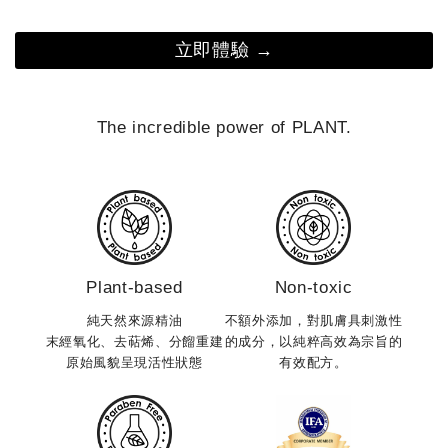
絡肌膚，就成了保養的重點。 我們特別推薦以 7 月全新
在夏
上市的【馬鞭草沁涼系列】，打造屬於你的夏日保養儀
「洗得
立即體驗 →
式： 白天｜喚醒感官、一掃煩悶氣息 炎熱天氣讓你精神
泡或
渙散嗎？ 這時可以使用充滿明亮氣息的柑橘果香或草本
清潔
植物來提振精神。推薦隨身攜帶「馬鞭草沁涼晴露」，以
約3
The incredible power of PLANT.
柔和玫瑰、明亮馬鞭草與清新薄荷為底，在感到煩躁悶熱
按摩，不過度摩
時輕輕噴灑，就像是替情緒按下暫停鍵，讓輕透微涼的水
洗後30秒內開
潤觸感，帶領肌膚與身心重新深呼吸。 晚間｜安撫身
速回到穩定狀態
心、沁涼舒緩保養 小暑是個容易讓人感到疲倦的節氣，
不是
特別是久坐辦公桌，一天下來常覺得雙腿緊繃、身體有沉
持油
重感的人。夜晚沐浴後，特別適合使用「馬鞭草沁涼純
擇，擺
Plant-based
Non-toxic
菁」搭配植物油進行身體按摩保養。透過白馬鞭草層次豐
微生
富的清爽草本氣息，微風般的涼感能迅速舒緩體表的悶
適，養
純天然來源精油
不額外添加，對肌膚具刺激性
熱，卸下一整天的疲憊與緊繃感。 順應節氣，是最自然
末經氧化、去萜烯、分餾重建
的成分，以純粹高效為宗旨的
撫肌
原始風貌呈現活性狀態
有效配方。
的保養之道節氣不只是天氣變化的節奏，更是一種提醒我
糙感，
們「回到身體」的生活哲學。當我們學會配合自然節奏，
自甜
調整生活方式與保養習慣，便能在每個季節中活得更輕
分、
盈、自在。 在小暑這個轉捩點，讓 ERWACHEN 醒寤的
問題