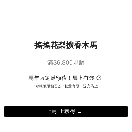
搖搖花梨擴香木馬
滿$6,800即贈
馬年限定滿額禮！馬上有錢 😍
*每帳號限領乙次 *數量有限，送完為止
“馬”上獲得 →