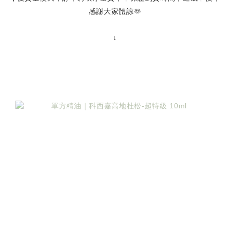
感謝大家體諒🫶
↓