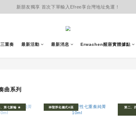
新朋友獨享 首次下單輸入Efree享台灣地址免運！
護三重奏
最新活動
最新消息
Erwachen醒寤實體據點
奏曲系列
、第七脈輪 ★
神聖淨化儀式A區
第二、