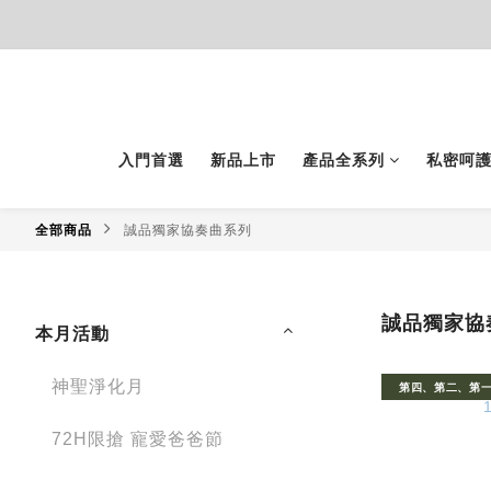
入門首選
新品上市
產品全系列
私密呵
全部商品
誠品獨家協奏曲系列
誠品獨家協
本月活動
神聖淨化月
第四、第二、第一
72H限搶 寵愛爸爸節