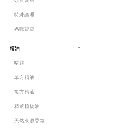
頭皮髮肌
特殊護理
媽咪寶寶
精油
晴露
單方精油
複方精油
精選植物油
天然來源香氛