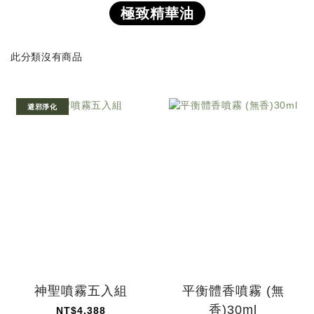
極致精華油
此分類沒有商品
避邪淨化
神聖噴霧五入組
平衡體香噴霧 (無
香)30ml
NT$4,388