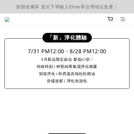
新朋友獨享 首次下單輸入Efree享台灣地址免運！
prev
next
「新」淨化體驗
7/31 PM12:00 - 8/28 PM12:00
8月新品限定組合 最低63折 !
特殊時刻 | 神聖純菁氣場淨化噴霧
加強淨化 | 科西嘉高地杜松精油
舒緩放鬆 | 淨化泡澡包