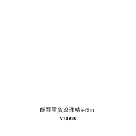
顱釋重負滾珠精油5ml
NT$980