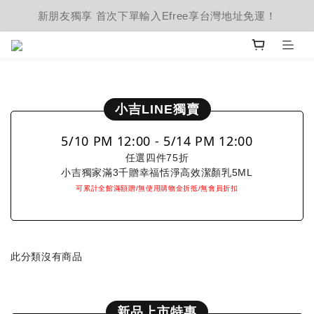
新朋友獨享 首次下單輸入Efree享台灣地址免運！
prev
next
小吉LINE獨賣
5/10 PM 12:00 - 5/14 PM 12:00
任選四件75折
小吉獨家滿3千贈幸福恬淨高效潔顏乳5ML
可累計全館滿額贈/無使用購物金折抵/無會員折扣
此分類沒有商品
新品上市特惠