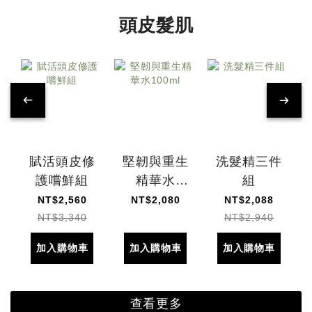
頭皮髮肌
賦活頭皮修
堅韌與重生
洗髮精三件
護嚐鮮組
精華水
組
100ml
NT$2,560
NT$2,080
NT$2,088
NT$3,340
NT$2,940
加入購物車
加入購物車
加入購物車
查看更多