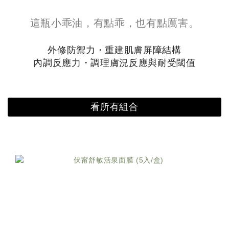
這瓶小乖油，有點乖，也有點厲害。
外修防禦力・重建肌膚屏障結構
內調反應力・調理膚況反應與耐受閾值
看所有組合