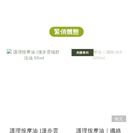
緊俏體態
美體專科
售完
護理按摩油 |漫步雲
護理按摩油｜纖絡